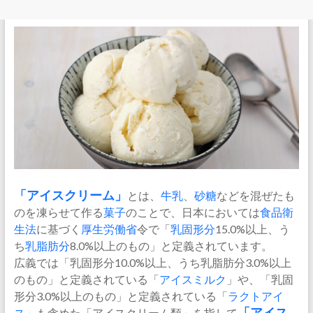
「
アイスクリーム
」
とは、
牛乳
、
砂糖
などを混ぜたも
のを凍らせて作る
菓子
のことで、日本においては
食品衛
生法
に基づく
厚生労働省
令で「
乳固形分
15.0%以上、う
ち
乳脂肪分
8.0%以上のもの」と定義されています。
広義では「乳固形分10.0%以上、うち乳脂肪分3.0%以上
のもの」と定義されている「
アイスミルク
」や、「乳固
形分3.0%以上のもの」と定義されている「
ラクトアイ
ス
」も含めた「アイスクリーム類」を指して