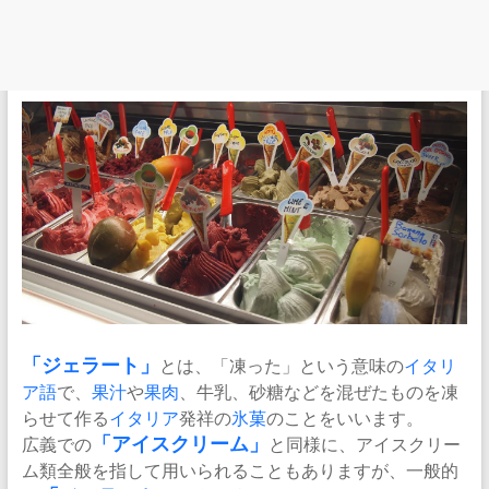
「
ジェラート
」
とは、「凍った」という意味の
イタリ
ア語
で、
果汁
や
果肉
、牛乳、砂糖などを混ぜたものを凍
らせて作る
イタリア
発祥の
氷菓
のことをいいます。
広義での
「アイスクリーム」
と同様に、アイスクリー
ム類全般を指して用いられることもありますが、一般的