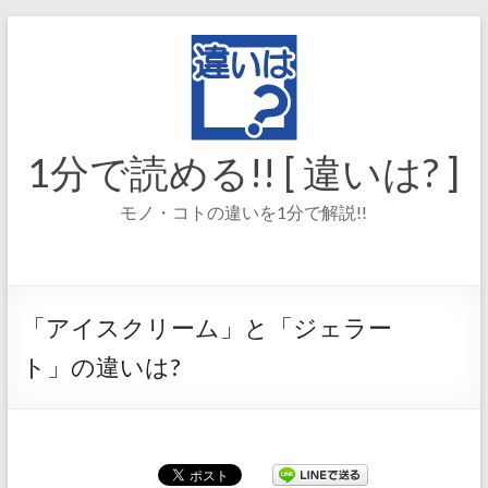
コ
ン
テ
ン
ツ
へ
ス
1分で読める!! [ 違いは? ]
キ
ッ
モノ・コトの違いを1分で解説!!
プ
「アイスクリーム」と「ジェラー
ト」の違いは?