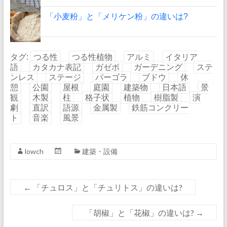
「小麦粉」と「メリケン粉」の違いは?
タグ:
つる性
つる性植物
アルミ
イタリア
語
カタカナ表記
ガゼボ
ガーデニング
ステ
ンレス
ステージ
パーゴラ
ブドウ
休
憩
公園
屋根
庭園
建築物
日本語
景
観
木製
柱
格子状
植物
樹脂製
演
劇
直訳
語源
金属製
鉄筋コンクリー
ト
音楽
風景
lowch
建築・設備
←
「チュロス」と「チュリトス」の違いは?
「胡椒」と「花椒」の違いは?
→