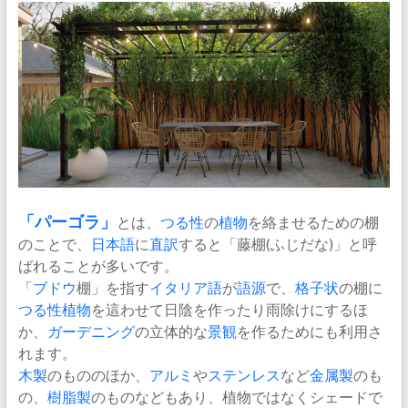
「
パーゴラ
」
とは、
つる性
の
植物
を絡ませるための棚
のことで、
日本語
に
直訳
すると「藤棚(ふじだな)」と呼
ばれることが多いです。
「
ブドウ
棚」を指す
イタリア語
が
語源
で、
格子状
の棚に
つる性植物
を這わせて日陰を作ったり雨除けにするほ
か、
ガーデニング
の立体的な
景観
を作るためにも利用さ
れます。
木製
のもののほか、
アルミ
や
ステンレス
など
金属製
のも
の、
樹脂製
のものなどもあり、植物ではなくシェードで