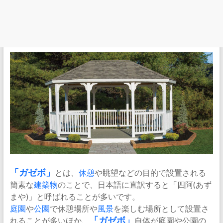
「
ガゼボ
」
とは、
休憩
や眺望などの目的で設置される
簡素な
建築物
のことで、日本語に直訳すると「四阿(あず
まや)」と呼ばれることが多いです。
庭園
や
公園
で休憩場所や
風景
を楽しむ場所として設置さ
れることが多いほか、
「ガゼボ」
自体が庭園や公園の