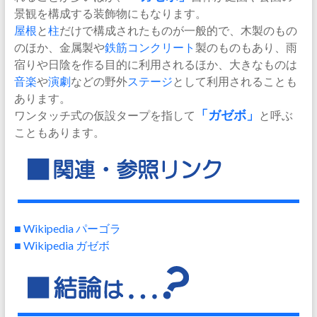
景観を構成する装飾物にもなります。
屋根
と
柱
だけで構成されたものが一般的で、木製のもの
のほか、金属製や
鉄筋コンクリート
製のものもあり、雨
宿りや日陰を作る目的に利用されるほか、大きなものは
音楽
や
演劇
などの野外
ステージ
として利用されることも
あります。
ワンタッチ式の仮設タープを指して
「ガゼボ」
と呼ぶ
こともあります。
■ Wikipedia パーゴラ
■ Wikipedia ガゼボ