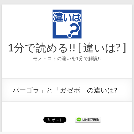
コ
ン
テ
ン
ツ
へ
ス
1分で読める!! [ 違いは? ]
キ
ッ
モノ・コトの違いを1分で解説!!
プ
「パーゴラ」と「ガゼボ」の違いは?