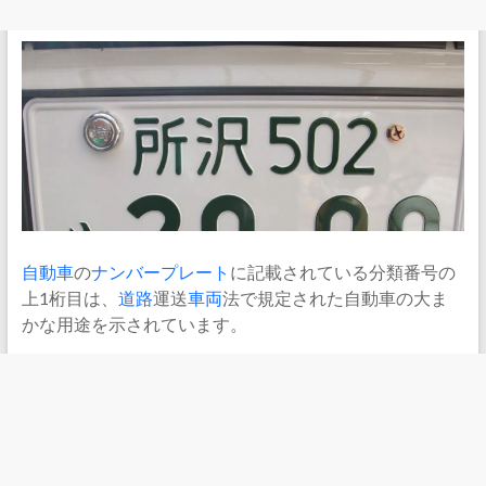
自動車
の
ナンバープレート
に記載されている分類番号の
上1桁目は、
道路
運送
車両
法で規定された自動車の大ま
かな用途を示されています。