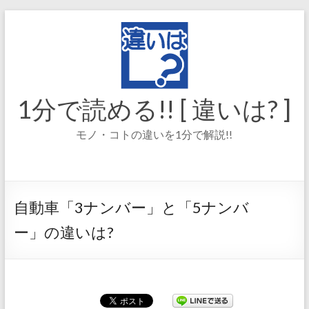
コ
ン
テ
ン
ツ
へ
ス
1分で読める!! [ 違いは? ]
キ
ッ
モノ・コトの違いを1分で解説!!
プ
自動車「3ナンバー」と「5ナンバ
ー」の違いは?