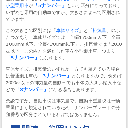
小型乗用車
が
「5ナンバー」
という区分になっており、
いずれも乗用の自動車ですが、大きさによって区別され
ています。
この大きさの区別には「
車体
サイズ
」と「
排気量
」のふ
たつがあり、車体サイズでは「全幅1,700mm以下、全高
2,000mm以下、全長4,700mm以下」、排気量では「2000
㏄以下」この両方を満たした車を小型乗用車、つまり
「5ナンバー」
になります。
車体サイズ、排気量のいずれか一方でも超えている場合
は普通乗用車の
「3ナンバー」
となりますので、例えば
2000cc以下の排気量の自動車でも車体の大きい輸入車な
どで
「3ナンバー」
になる場合もあります。
余談ですが、自動車税は排気量で、自動車重量税は車輌
重量により規定されているため、ナンバープレートの分
類番号で区分されているわけではありません。