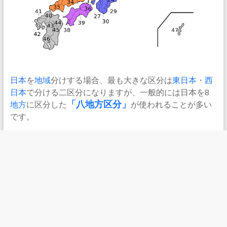
日本
を
地域
分けする場合、最も大きな区分は
東日本
・
西
日本
で分ける二区分になりますが、一般的には日本を8
地方
に区分した
「
八地方区分
」
が使われることが多い
です。