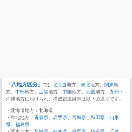
「八地方区分」
では
北海道
地方、
東北
地方、
関東
地
方、
中部
地方、
近畿
地方、
中国
地方、
四国
地方、
九州
・
沖縄地方にわけられ、構成都道府県は以下の通りです。
・北海道地方：北海道
・東北地方：
青森県
、
岩手県
、
宮城県
、
秋田県
、
山形
県
、
福島県
・関東地方：
茨城県
、
栃木県
、
群馬県
、
埼玉県
、
千葉