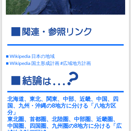
■ Wikipedia 日本の地域
■ Wikipedia 国土形成計画 #広域地方計画
北海道、東北、関東、中部、近畿、中国、四
国、九州・沖縄の8地方に分ける「八地方区
分」
東北圏、首都圏、北陸圏、中部圏、近畿圏、
中国圏、四国圏、九州圏の8地方に分ける「広