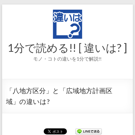
コ
ン
テ
ン
ツ
へ
ス
1分で読める!! [ 違いは? ]
キ
ッ
モノ・コトの違いを1分で解説!!
プ
「八地方区分」と「広域地方計画区
域」の違いは?