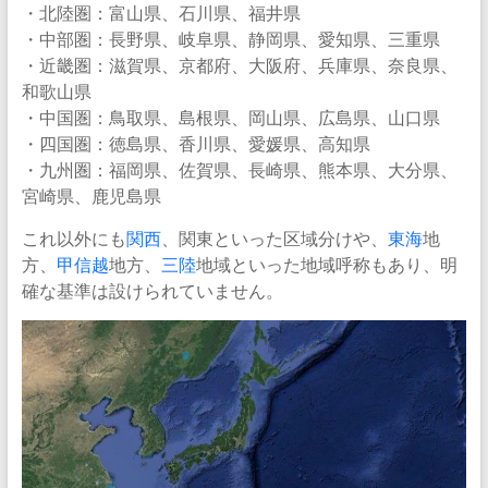
・北陸圏：富山県、石川県、福井県
・中部圏：長野県、岐阜県、静岡県、愛知県、三重県
・近畿圏：滋賀県、京都府、大阪府、兵庫県、奈良県、
和歌山県
・中国圏：鳥取県、島根県、岡山県、広島県、山口県
・四国圏：徳島県、香川県、愛媛県、高知県
・九州圏：福岡県、佐賀県、長崎県、熊本県、大分県、
宮崎県、鹿児島県
これ以外にも
関西
、関東といった区域分けや、
東海
地
方、
甲信越
地方、
三陸
地域といった地域呼称もあり、明
確な基準は設けられていません。