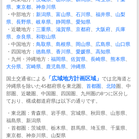
県
、
東京都
、
神奈川県
・中部地方：
新潟県
、
富山県
、
石川県
、
福井県
、
山梨
県
、
長野県
、
岐阜県
、
静岡県
、
愛知県
・近畿地方：
三重県
、
滋賀県
、
京都府
、
大阪府
、
兵庫
県
、
奈良県
、
和歌山県
・中国地方：
鳥取県
、
島根県
、
岡山県
、
広島県
、
山口県
・四国地方：
徳島県
、
香川県
、
愛媛県
、
高知県
・九州・沖縄地方：
福岡県
、
佐賀県
、
長崎県
、
熊本県
、
大分県
、
宮崎県
、
鹿児島県
、
沖縄県
国土交通省による
「
広域地方計画区域
」
では北海道と
沖縄県を除いた45都府県を東北圏、
首都圏
、
北陸
圏、中
部圏、近畿圏、中国圏、四国圏、九州圏の8つに区分し
ており、構成都道府県は以下の通りです。
・東北圏：青森県、岩手県、宮城県、秋田県、山形県、
福島県、新潟県
・首都圏：茨城県、栃木県、群馬県、埼玉県、千葉県、
東京都、神奈川県、山梨県