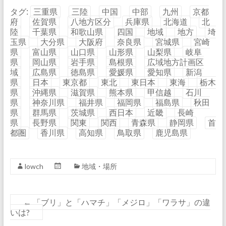
タグ:
三重県
三陸
中国
中部
九州
京都
府
佐賀県
八地方区分
兵庫県
北海道
北
陸
千葉県
和歌山県
四国
地域
地方
埼
玉県
大分県
大阪府
奈良県
宮城県
宮崎
県
富山県
山口県
山形県
山梨県
岐阜
県
岡山県
岩手県
島根県
広域地方計画区
域
広島県
徳島県
愛媛県
愛知県
新潟
県
日本
東京都
東北
東日本
東海
栃木
県
沖縄県
滋賀県
熊本県
甲信越
石川
県
神奈川県
福井県
福岡県
福島県
秋田
県
群馬県
茨城県
西日本
近畿
長崎
県
長野県
関東
関西
青森県
静岡県
首
都圏
香川県
高知県
鳥取県
鹿児島県
lowch
地域・場所
←
「ブリ」と「ハマチ」「メジロ」「ワラサ」の違
いは?