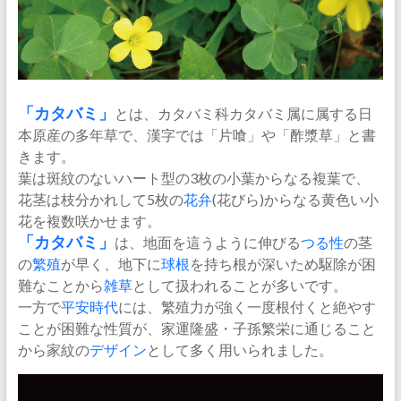
「カタバミ」
とは、カタバミ科カタバミ属に属する日
本原産の多年草で、漢字では「片喰」や「酢漿草」と書
きます。
葉は斑紋のないハート型の3枚の小葉からなる複葉で、
花茎は枝分かれして5枚の
花弁
(花びら)からなる黄色い小
花を複数咲かせます。
「カタバミ」
は、地面を這うように伸びる
つる性
の茎
の
繁殖
が早く、地下に
球根
を持ち根が深いため駆除が困
難なことから
雑草
として扱われることが多いです。
一方で
平安時代
には、繁殖力が強く一度根付くと絶やす
ことが困難な性質が、家運隆盛・子孫繁栄に通じること
から家紋の
デザイン
として多く用いられました。