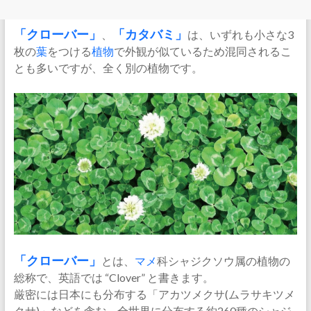
「
クローバー
」
、
「
カタバミ
」
は、いずれも小さな3
枚の
葉
をつける
植物
で外観が似ているため混同されるこ
とも多いですが、全く別の植物です。
「クローバー」
とは、
マメ
科シャジクソウ属の植物の
総称で、英語では “Clover” と書きます。
厳密には日本にも分布する「アカツメクサ(ムラサキツメ
クサ)」などを含む、全世界に分布する約260種のシャジ