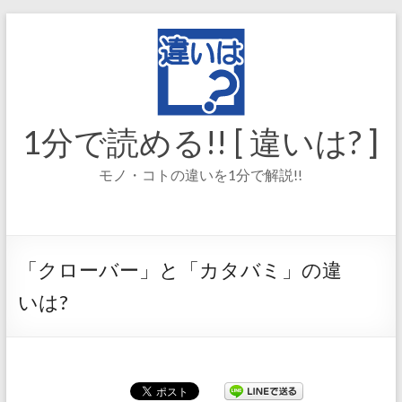
コ
ン
テ
ン
ツ
へ
ス
1分で読める!! [ 違いは? ]
キ
ッ
モノ・コトの違いを1分で解説!!
プ
「クローバー」と「カタバミ」の違
いは?