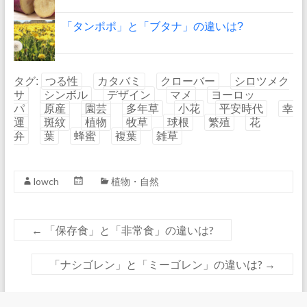
「タンポポ」と「ブタナ」の違いは?
タグ:
つる性
カタバミ
クローバー
シロツメク
サ
シンボル
デザイン
マメ
ヨーロッ
パ
原産
園芸
多年草
小花
平安時代
幸
運
斑紋
植物
牧草
球根
繁殖
花
弁
葉
蜂蜜
複葉
雑草
lowch
植物・自然
←
「保存食」と「非常食」の違いは?
「ナシゴレン」と「ミーゴレン」の違いは?
→