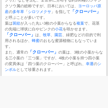
クソウ属の総称ですが、日本においては、
ヨーロッパ
原
産
の
多年草
「
シロツメクサ
」を指して
「クローバー」
と呼ぶことが多いです。
葉は
斑紋
が入った丸い3枚の小葉からなる
複葉
で、花茎
の先端に球状に白やピンクの
小花
を咲かせます。
「クローバー」
は、
牧草
、
園芸
、緑肥などの目的で利
用されるほか、
蜂蜜
のおもな蜜源植物にもなっていま
す。
また、通常の
「クローバー」
の葉は、3枚の小葉からな
る三小葉の「三つ葉」ですが、4枚の小葉を持つ四小葉
の変異体は「四つ葉のクローバー」と呼ばれ、
幸運
の
シ
ンボル
として珍重されます。