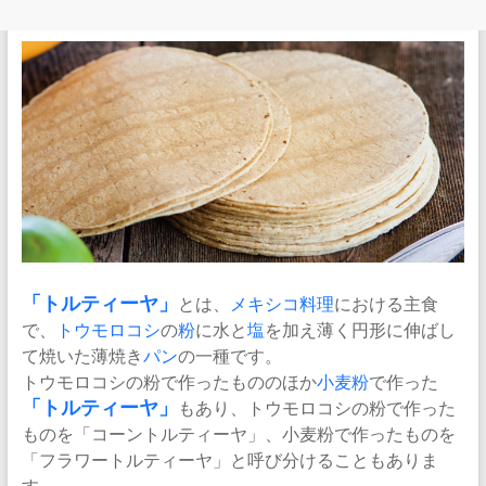
「
トルティーヤ
」
とは、
メキシコ料理
における主食
で、
トウモロコシ
の
粉
に水と
塩
を加え薄く円形に伸ばし
て焼いた薄焼き
パン
の一種です。
トウモロコシの粉で作ったもののほか
小麦粉
で作った
「トルティーヤ」
もあり、トウモロコシの粉で作った
ものを「コーントルティーヤ」、小麦粉で作ったものを
「フラワートルティーヤ」と呼び分けることもありま
す。