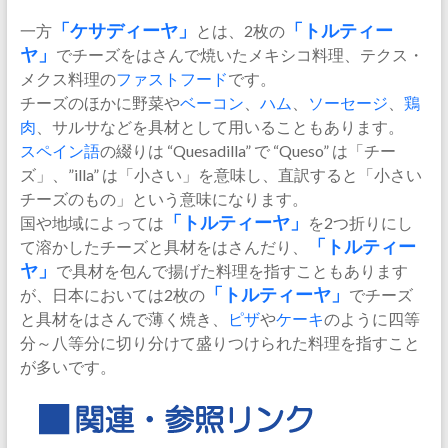
一方
「
ケサディーヤ
」
とは、2枚の
「トルティー
ヤ」
でチーズをはさんで焼いたメキシコ料理、テクス・
メクス料理の
ファストフード
です。
チーズのほかに野菜や
ベーコン
、
ハム
、
ソーセージ
、
鶏
肉
、サルサなどを具材として用いることもあります。
スペイン語
の綴りは “Quesadilla” で “Queso” は「チー
ズ」、”illa” は「小さい」を意味し、直訳すると「小さい
チーズのもの」という意味になります。
国や地域によっては
「トルティーヤ」
を2つ折りにし
て溶かしたチーズと具材をはさんだり、
「トルティー
ヤ」
で具材を包んで揚げた料理を指すこともあります
が、日本においては2枚の
「トルティーヤ」
でチーズ
と具材をはさんで薄く焼き、
ピザ
や
ケーキ
のように四等
分～八等分に切り分けて盛りつけられた料理を指すこと
が多いです。