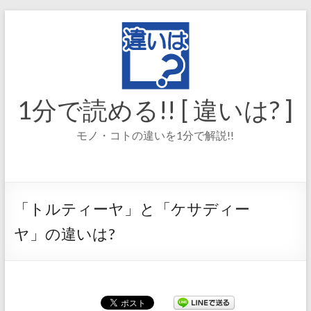
コ
ン
テ
ン
ツ
へ
ス
1分で読める!! [ 違いは? ]
キ
ッ
モノ・コトの違いを1分で解説!!
プ
「トルティーヤ」と「ケサディー
ヤ」の違いは?