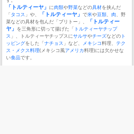
「トルティーヤ」
に
肉類
や
野菜
などの
具材
を挟んだ
「
タコス
」や、
「トルティーヤ」
で
米
や
豆類
、
肉
、野
菜などの具材を包んだ「ブリトー」、
「トルティー
ヤ」
を三角形に切って揚げた「
トルティーヤチップ
ス
」、トルティーヤチップスに
サルサ
や
チーズ
などの
ト
ッピング
をした「
ナチョス
」など、
メキシコ
料理、
テク
ス・メクス料理
(メキシコ風
アメリカ
料理)には欠かせな
い
食品
です。