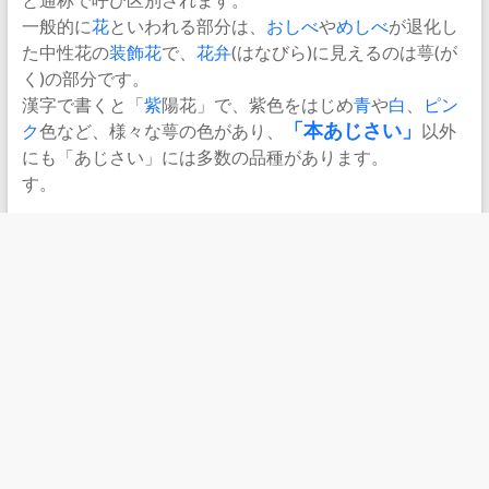
一般的に
花
といわれる部分は、
おしべ
や
めしべ
が退化し
た中性花の
装飾花
で、
花弁
(はなびら)に見えるのは萼(が
く)の部分です。
漢字で書くと「
紫
陽花」で、紫色をはじめ
青
や
白
、
ピン
ク
色など、様々な萼の色があり、
「本あじさい」
以外
にも「あじさい」には多数の品種があります。
す。