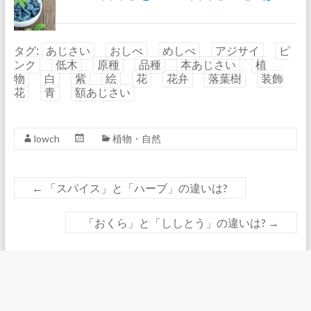
タグ:
あじさい
おしべ
めしべ
アジサイ
ピ
ンク
低木
原種
品種
本あじさい
植
物
白
紫
絵
花
花弁
落葉樹
装飾
花
青
額あじさい
lowch
植物・自然
←
「スパイス」と「ハーブ」の違いは?
「おくら」と「ししとう」の違いは?
→