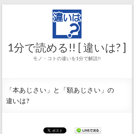
コ
ン
テ
ン
ツ
へ
ス
1分で読める!! [ 違いは? ]
キ
ッ
モノ・コトの違いを1分で解説!!
プ
「本あじさい」と「額あじさい」の
違いは?