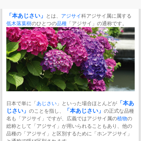
「
本あじさい
」
とは、
アジサイ
科アジサイ属に属する
低木
落葉樹
のひとつの
品種
「アジサイ」の通称です。
日本で単に「
あじさい
」といった場合ほとんどが
「本あ
じさい」
のことを指し、
「本あじさい」
の正式な品種
名も「アジサイ」ですが、広義ではアジサイ属の
植物
の
総称として「アジサイ」が用いられることもあり、他の
品種の「アジサイ」と区別するために「ホンアジサイ」
と通称で呼び区別されます。