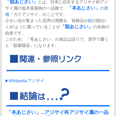
「
額あじさい
」
とは、日本に自生するアジサイ科アジ
サイ属の低木落葉樹の一品種で、
「本あじさい」
の
原
種
「ガクアジサイ」のことです。
小さい花が集まった花序の周囲を、装飾花が
絵
の額(が
く)のように囲っていることが
「額あじさい」
の名称の
由来です。
このため、「萼あじさい」の表記は誤りで、漢字で書く
と「額紫陽花」になります。
■ Wikipedia アジサイ
「本あじさい」…アジサイ科アジサイ属の一品