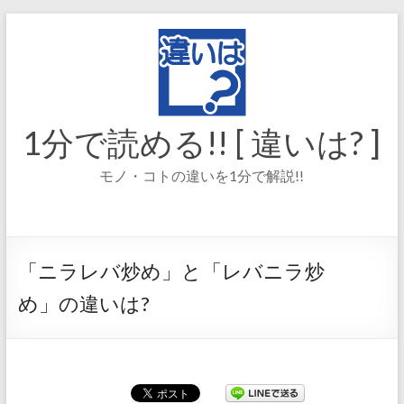
コ
ン
テ
ン
ツ
へ
ス
1分で読める!! [ 違いは? ]
キ
ッ
モノ・コトの違いを1分で解説!!
プ
「ニラレバ炒め」と「レバニラ炒
め」の違いは?