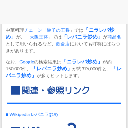
中華料理
チェーン
「
餃子の王将
」では
「ニラレバ炒
め」
が、「
大阪王将
」では
「レバニラ炒め」
が
商品名
として用いられるなど、
飲食店
においても呼称にばらつ
きがあります。
なお、
Google
の検索結果は
「ニラレバ炒め」
が約
150,000件、
「レバニラ炒め」
が約376,000件と、
「レ
バニラ炒め」
が多くヒットします。
■ Wikipedia レバニラ炒め