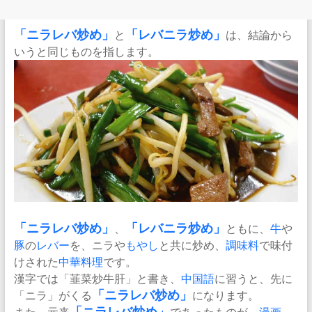
「
ニラレバ炒め
」
と
「
レバニラ炒め
」
は、結論から
いうと同じものを指します。
「
ニラ
レバ炒め」
、
「レバニラ炒め」
ともに、
牛
や
豚
の
レバー
を、ニラや
もやし
と共に炒め、
調味料
で味付
けされた
中華料理
です。
漢字では「韮菜炒牛肝」と書き、
中国語
に習うと、先に
「ニラ」がくる
「ニラレバ炒め」
になります。
また、元来
であったものが、
漫画