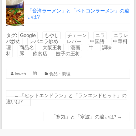
「台湾ラーメン」と「ベトコンラーメン」の違
いは?
タグ:
Google
もやし
チェーン
ニラ
ニラレ
バ炒め
レバニラ炒め
レバー
中国語
中華料
理
商品名
大阪王将
漫画
牛
調味
料
豚
飲食店
餃子の王将
lowch
食品・調理
←
「ヒットエンドラン」と「ランエンドヒット」の
違いは?
「寒気」と「寒波」の違いは?
→