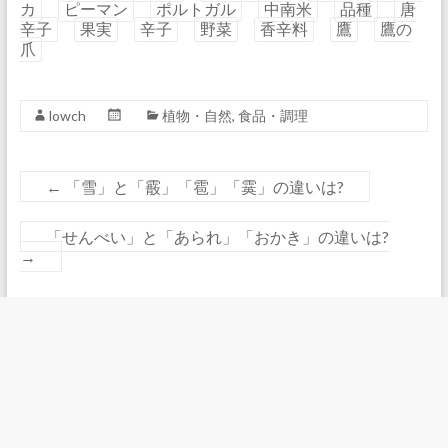
カ
ピーマン
ポルトガル
中南米
品種
唐
辛子
果実
辛子
野菜
香辛料
鷹
鷹の
爪
lowch
植物・自然
,
食品・調理
←
「雪」と「霰」「雹」「霙」の違いは?
「せんべい」と「あられ」「おかき」の違いは?
→