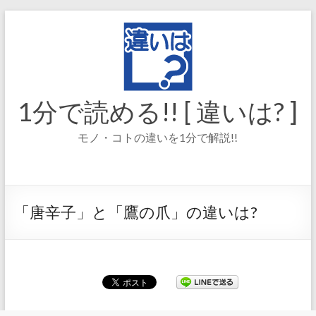
コ
ン
テ
ン
ツ
へ
ス
1分で読める!! [ 違いは? ]
キ
ッ
モノ・コトの違いを1分で解説!!
プ
「唐辛子」と「鷹の爪」の違いは?