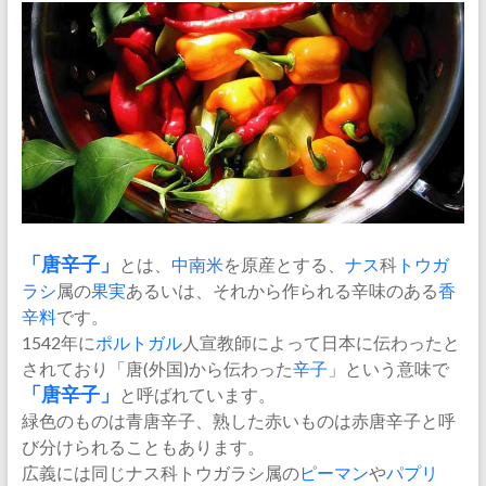
「
唐辛子
」
とは、
中南米
を原産とする、
ナス
科
トウガ
ラシ
属の
果実
あるいは、それから作られる辛味のある
香
辛料
です。
1542年に
ポルトガル
人宣教師によって日本に伝わったと
されており「唐(外国)から伝わった
辛子
」という意味で
「唐辛子」
と呼ばれています。
緑色のものは青唐辛子、熟した赤いものは赤唐辛子と呼
び分けられることもあります。
広義には同じナス科トウガラシ属の
ピーマン
や
パプリ