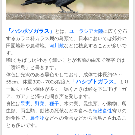
「ハシボソガラス」
とは、
ユーラシア大陸
に広く分布
するカラス科カラス属の鳥類で、日本においては郊外の
田園地帯や農耕地、
河川敷
などに棲息することが多いで
す。
嘴(くちばし)が小さく細いことが名前の由来で漢字では
「嘴細烏」と書きます。
体色は光沢のある黒色をしており、成体で体長約45～
55cm、体重330～700g程度と
「ハシブトガラス」
より
一回り小さい個体が多く、鳴くときは頭を下に下げ「ガ
ア、ガア」と濁った鳴き声を発します。
食性は
果実
、
野菜
、
種子
、木の実、昆虫類、小動物、爬
虫類、両生類、動物の死骸などを食べる
植物食性
寄りの
雑食性で、
農作物
などへの食害などから害鳥とされるこ
とも多いです。