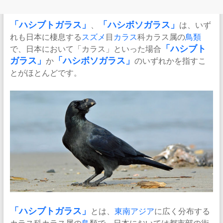
「
ハシブトガラス
」
、
「
ハシボソガラス
」
は、いず
れも日本に棲息する
スズメ
目
カラス
科カラス属の
鳥類
で、日本において「カラス」といった場合
「ハシブト
ガラス」
か
「ハシボソガラス」
のいずれかを指すこ
とがほとんどです。
「ハシブトガラス」
とは、
東南アジア
に広く分布する
カラス科カラス属の
鳥
類で、日本においては都市部の街