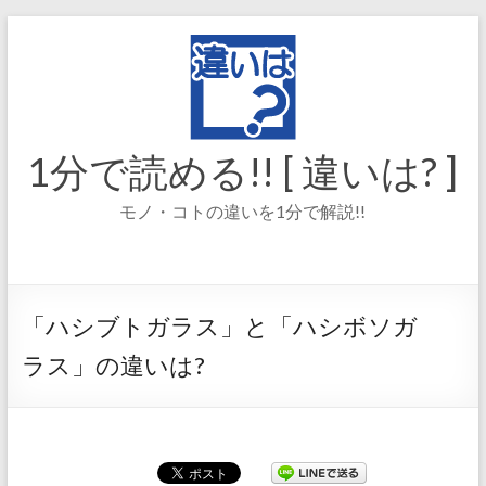
コ
ン
テ
ン
ツ
へ
ス
1分で読める!! [ 違いは? ]
キ
ッ
モノ・コトの違いを1分で解説!!
プ
「ハシブトガラス」と「ハシボソガ
ラス」の違いは?