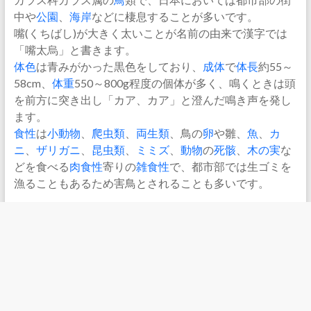
中や
公園
、
海岸
などに棲息することが多いです。
嘴(くちばし)が大きく太いことが名前の由来で漢字では
「嘴太烏」と書きます。
体色
は青みがかった黒色をしており、
成体
で
体長
約55～
58cm、
体重
550～800g程度の個体が多く、鳴くときは頭
を前方に突き出し「カア、カア」と澄んだ鳴き声を発し
ます。
食性
は
小動物
、
爬虫類
、
両生類
、鳥の
卵
や雛、
魚
、
カ
ニ
、
ザリガニ
、
昆虫類
、
ミミズ
、
動物
の
死骸
、
木の実
な
どを食べる
肉食性
寄りの
雑食性
で、都市部では生ゴミを
漁ることもあるため害鳥とされることも多いです。