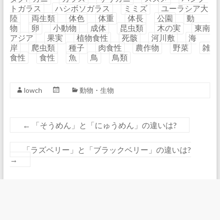
トガラス
ハシボソガラス
ミミズ
ユーラシア大
陸
両生類
体色
体重
体長
公園
動
物
卵
小動物
成体
昆虫類
木の実
東南
アジア
果実
植物食性
死骸
河川敷
海
岸
爬虫類
種子
肉食性
農作物
野菜
雑
食性
食性
魚
鳥
鳥類
lowch
動物・生物
←
「そうめん」と「にゅうめん」の違いは?
「ラズベリー」と「ブラックベリー」の違いは?
→