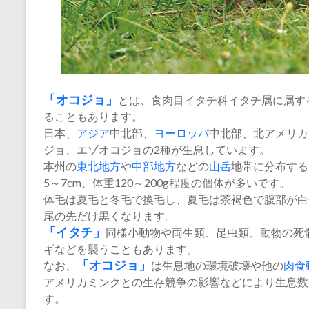
「
オコジョ
」
とは、食肉目イタチ科イタチ属に属す
ることもあります。
日本、
アジア
中北部、
ヨーロッパ
中北部、北アメリカ
ジョ、エゾオコジョの2種が生息しています。
本州の
東北地方
や
中部地方
などの
山岳
地帯に分布する
5～7cm、体重120～200g程度の個体が多いです。
体毛は夏毛と冬毛で換毛し、夏毛は茶褐色で腹部が白
尾の先だけ黒くなります。
「イタチ」
同様小動物や両生類、昆虫類、動物の死
ギなどを襲うこともあります。
なお、
「オコジョ」
は生息地の環境破壊や他の
肉食
アメリカミンクとの生存競争の影響などにより生息数
す。