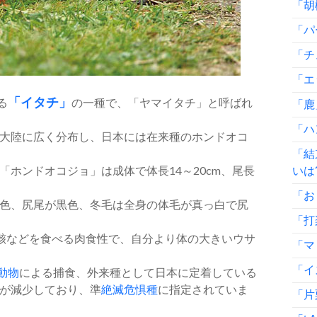
「胡
「パ
「チ
「エ
る
「イタチ」
の一種で、「ヤマイタチ」と呼ばれ
「鹿
「ハ
大陸に広く分布し、日本には在来種のホンドオコ
「結
「ホンドオコジョ」は成体で体長14～20cm、尾長
いは
「お
色、尻尾が黒色、冬毛は全身の体毛が真っ白で尻
「打
骸などを食べる肉食性で、自分より体の大きいウサ
「マ
「イ
動物
による捕食、外来種として日本に定着している
が減少しており、準
絶滅危惧種
に指定されていま
「片