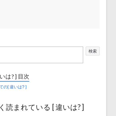
検索
違いは? ] 目次
の[ 違いは? ]
く読まれている [ 違いは? ]