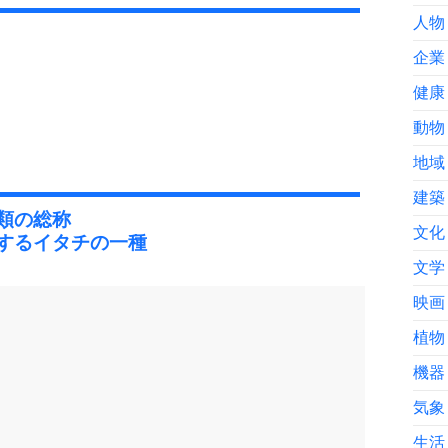
人物
企業
健康
動物
地域
建築
類の総称
文化
するイタチの一種
文学
映画
植物
機器
気象
生活