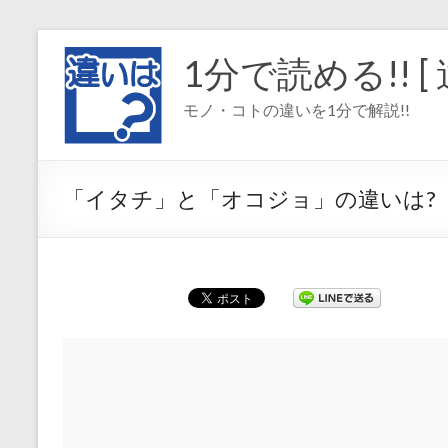
コ
ン
1分で読める!! [ 
テ
ン
モノ・コトの違いを1分で解説!!
ツ
へ
ス
キ
「イタチ」と「オコジョ」の違いは?
ッ
プ