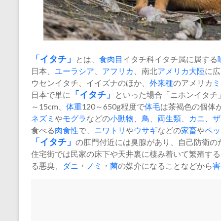
「
イタチ
」
とは、
食肉目
イタチ科イタチ属に属する
日本、
ユーラシア
、
アフリカ
、南北
アメリカ
大陸
に広
ウセンイタチ、イイズナのほか、
外来種
のアメリカ
ミ
日本で単に
「イタチ」
といった場合「ニホンイタチ
～15cm、
体重
120～650g程度で
体毛
は茶褐色の個体
ネズミ
や
モグラ
などの
小動物
、
鳥
、
両生類
、
カニ
、
ザ
食べる
肉食性
で、
ニワトリ
や
ウサギ
などの
家畜
や
ペッ
「イタチ」
の肛門付近には臭腺があり、自己防衛の
住宅街では民家の床下や天井裏に棲み着いて繁殖する
る悪臭、
ダニ
・
ノミ
・
菌
の媒介になることなどから
害