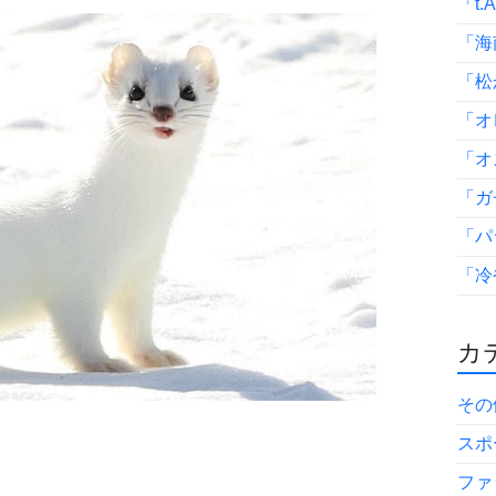
「t.
「海
「松
「オ
「オ
「ガ
「パ
「冷
カテ
その
スポ
ファ