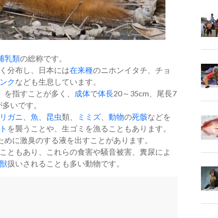
哺乳類
の総称です。
く分布し、日本には
在来種
のニホンイタチ、チョ
ンク
なども生息しています。
」を指すことが多く、
成体
で
体長
20～35cm、尾長7
が多いです。
リガニ
、
魚
、
昆虫
類、
ミミズ
、
動物
の
死骸
などを
ト
を襲うことや、生ゴミを漁ることもあります。
ために激臭のする液を出すことがあります。
こともあり、これらの食害や騒音被害、糞尿によ
獣
扱いされることも多い動物です。