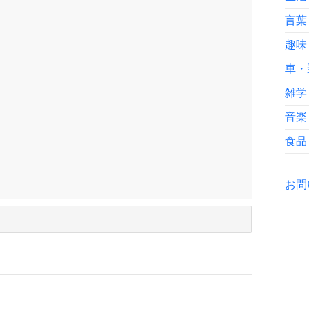
言葉
趣味
車・
雑学
音楽
食品
お問