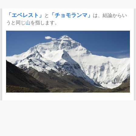
「
エベレスト
」
と
「
チョモランマ
」
は、結論からい
うと同じ
山
を指します。