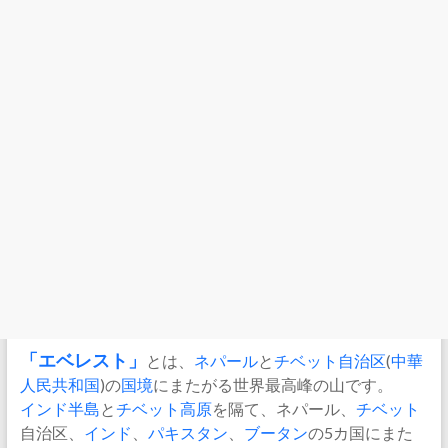
「エベレスト」
とは、
ネパール
と
チベット自治区
(
中華
人民共和国
)の
国境
にまたがる世界最高峰の山です。
インド半島
と
チベット高原
を隔て、ネパール、
チベット
自治区、
インド
、
パキスタン
、
ブータン
の5カ国にまた