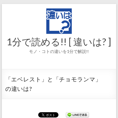
コ
ン
テ
ン
ツ
へ
ス
1分で読める!! [ 違いは? ]
キ
ッ
モノ・コトの違いを1分で解説!!
プ
「エベレスト」と「チョモランマ」
の違いは?