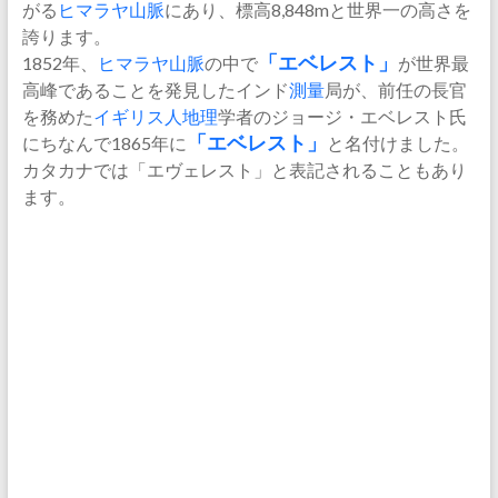
がる
ヒマラヤ山脈
にあり、標高8,848mと世界一の高さを
誇ります。
1852年、
ヒマラヤ
山脈
の中で
「エベレスト」
が世界最
高峰であることを発見したインド
測量
局が、前任の長官
を務めた
イギリス人
地理
学者のジョージ・エベレスト氏
にちなんで1865年に
「エベレスト」
と名付けました。
カタカナでは「エヴェレスト」と表記されることもあり
ます。