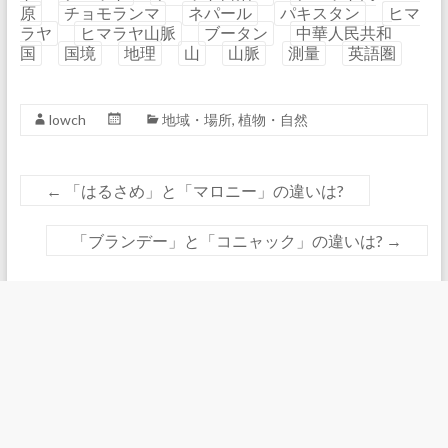
原
チョモランマ
ネパール
パキスタン
ヒマ
ラヤ
ヒマラヤ山脈
ブータン
中華人民共和
国
国境
地理
山
山脈
測量
英語圏
lowch
地域・場所
,
植物・自然
←
「はるさめ」と「マロニー」の違いは?
「ブランデー」と「コニャック」の違いは?
→