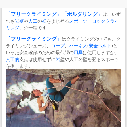
「
フリークライミング
」
「
ボルダリング
」
は、いず
れも
岩壁
や
人工
の
壁
をよじ登る
スポーツ
「
ロッククライ
ミング
」の一種です。
「フリー
クライミング
」
はクライミングの中でも、ク
ライミングシューズ、
ロープ
、
ハーネス
(
安全
ベルト
)と
いった安全確保のための最低限の
用具
は使用しますが、
人工的
支点は使用せずに
岩
壁や人工の壁を登るスポーツ
を指します。