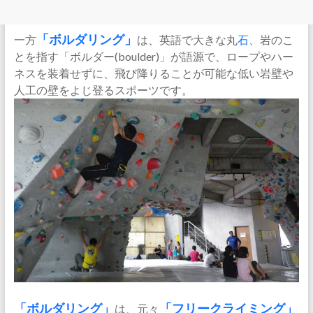
一方
「ボルダリング」
は、英語で大きな丸
石
、岩のこ
とを指す「ボルダー(boulder)」が語源で、ロープやハー
ネスを装着せずに、飛び降りることが可能な低い岩壁や
人工の壁をよじ登るスポーツです。
「ボルダリング」
は、元々
「フリークライミング」