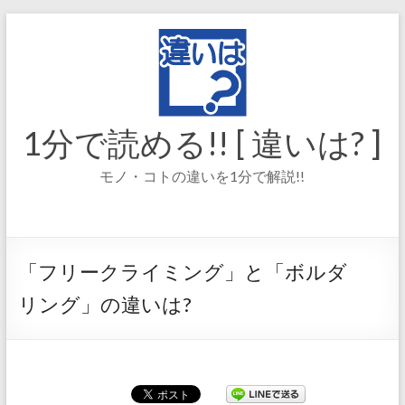
コ
ン
テ
ン
ツ
へ
ス
1分で読める!! [ 違いは? ]
キ
ッ
モノ・コトの違いを1分で解説!!
プ
「フリークライミング」と「ボルダ
リング」の違いは?