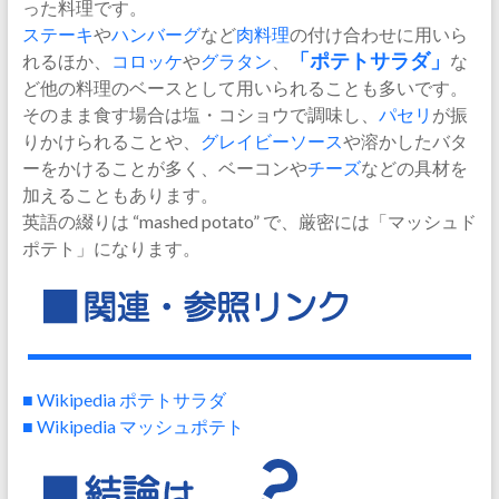
った料理です。
ステーキ
や
ハンバーグ
など
肉料理
の付け合わせに用いら
れるほか、
コロッケ
や
グラタン
、
「ポテトサラダ」
な
ど他の料理のベースとして用いられることも多いです。
そのまま食す場合は塩・コショウで調味し、
パセリ
が振
りかけられることや、
グレイビーソース
や溶かしたバタ
ーをかけることが多く、ベーコンや
チーズ
などの具材を
加えることもあります。
英語の綴りは “mashed potato” で、厳密には「マッシュド
ポテト」になります。
■ Wikipedia ポテトサラダ
■ Wikipedia マッシュポテト