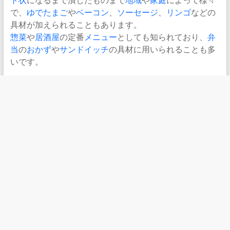
で、
ゆでたまご
や
ベーコン
、
ソーセージ
、
リンゴ
などの
具材が加えられることもあります。
惣菜
や
居酒屋
の定番
メニュー
としても知られており、
弁
当
の
おかず
や
サンドイッチ
の具材に用いられることも多
いです。