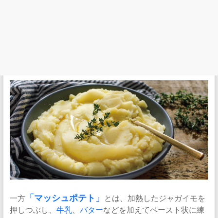
一方
「
マッシュポテト
」
とは、加熱したジャガイモを
押しつぶし、
牛乳
、
バター
などを加えてペースト状に練