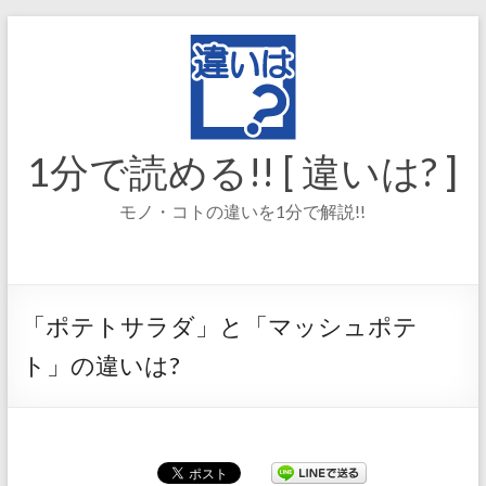
コ
ン
テ
ン
ツ
へ
ス
1分で読める!! [ 違いは? ]
キ
ッ
モノ・コトの違いを1分で解説!!
プ
「ポテトサラダ」と「マッシュポテ
ト」の違いは?