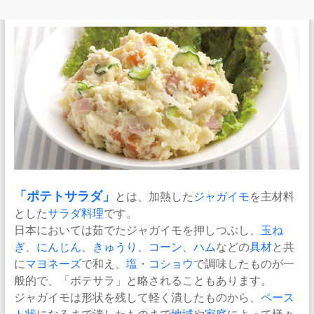
「
ポテトサラダ
」
とは、加熱した
ジャガイモ
を主材料
とした
サラダ
料理
です。
日本においては茹でたジャガイモを押しつぶし、
玉ね
ぎ
、
にんじん
、
きゅうり
、
コーン
、
ハム
などの
具材
と共
に
マヨネーズ
で和え、
塩
・
コショウ
で調味したものが一
般的で、「ポテサラ」と略されることもあります。
ジャガイモは形状を残して軽く潰したものから、
ペース
ト状
になるまで潰したものまで
地域
や
家庭
によって様々