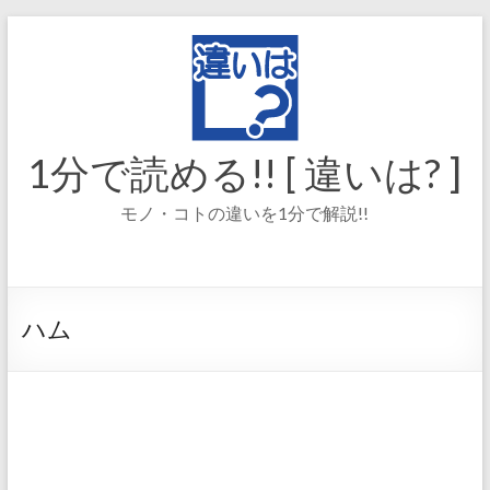
コ
ン
テ
ン
ツ
へ
ス
1分で読める!! [ 違いは? ]
キ
ッ
モノ・コトの違いを1分で解説!!
プ
ハム