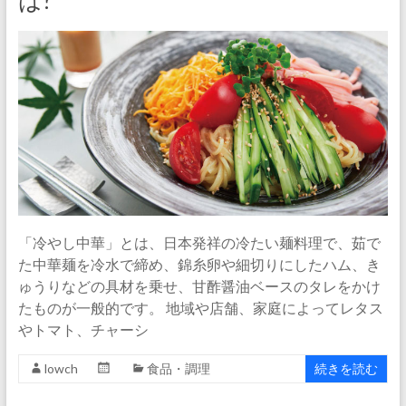
は?
「冷やし中華」とは、日本発祥の冷たい麺料理で、茹で
た中華麺を冷水で締め、錦糸卵や細切りにしたハム、き
ゅうりなどの具材を乗せ、甘酢醤油ベースのタレをかけ
たものが一般的です。 地域や店舗、家庭によってレタス
やトマト、チャーシ
lowch
食品・調理
続きを読む