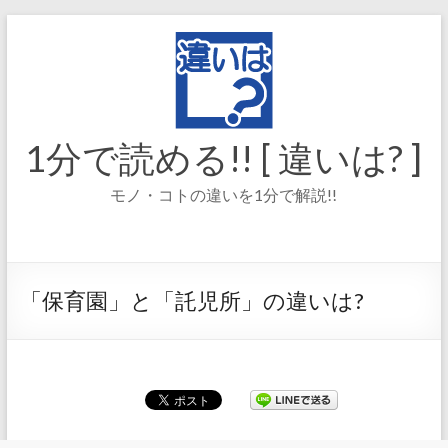
コ
ン
テ
ン
ツ
へ
ス
1分で読める!! [ 違いは? ]
キ
ッ
モノ・コトの違いを1分で解説!!
プ
「保育園」と「託児所」の違いは?