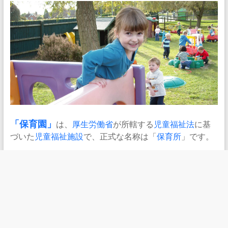
「
保育園
」
は、
厚生労働省
が所轄する
児童福祉法
に基
づいた
児童福祉
施設
で、正式な名称は「
保育所
」です。