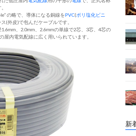
られた低圧屋内
電気
配線
用の平形の
電線
で、正式名称
す。
-type cable” の略で、導体になる銅線を
PVC
(
ポリ塩化ビニ
ース(外皮)で包んだケーブルです。
6mm、2.0mm、2.6mmの単線で2芯、3芯、4芯の
の屋内電気配線に広く用いられています。
新着