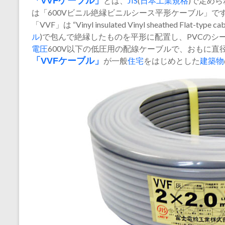
「VVF
ケーブル
」
とは、
JIS
(
日本工業規格
)で定め
は「600Vビニル絶縁ビニルシース平形ケーブル」で
「VVF」は “Vinyl insulated Vinyl sheathed Flat
ル
)で包んで絶縁したものを平形に配置し、PVCのシ
電圧
600V以下の低圧用の配線ケーブルで、おもに直径1.
「VVFケーブル」
が一般
住宅
をはじめとした
建築物