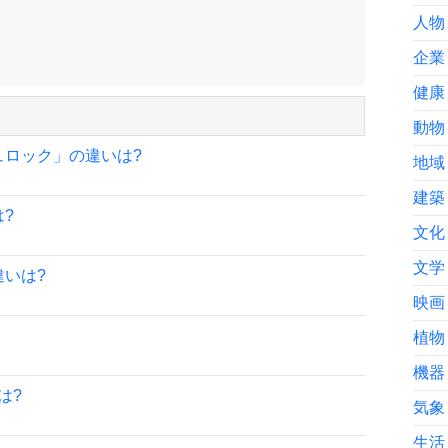
人物
企業
健康
動物
ュロック」の違いは?
地域
建築
?
文化
文学
いは?
映画
植物
機器
は?
気象
生活