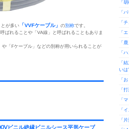
「胡
「パ
「チ
ことが多い
「VVFケーブル」
の
別称
です。
単に「VA」と呼ばれることや「VA線」と呼ばれることもありま
「エ
「鹿
エフ)」や「Fケーブル」などの別称が用いられることが
「ハ
「結
いは
「お
「打
「マ
「イ
「片
600Vビニル絶縁ビニルシース平形ケーブ