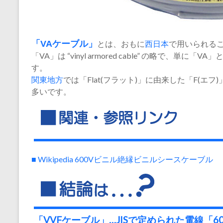
「VAケーブル」
とは、おもに
西日本
で用いられる
「VA」は “vinyl armored cable” の略で、
す。
関東地方
では「Flat(フラット)」に由来した「F(
多いです。
■ Wikipedia 600Vビニル絶縁ビニルシースケーブル
「VVFケーブル」…JISで定められた電線「