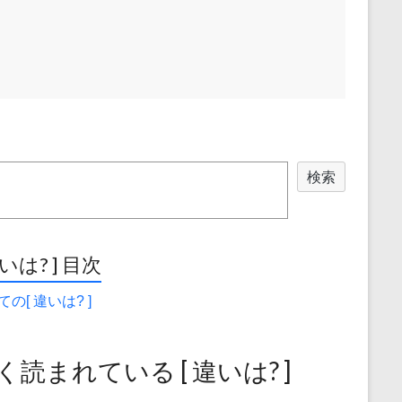
検索
違いは? ] 目次
の[ 違いは? ]
く読まれている [ 違いは? ]