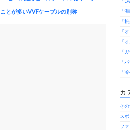
「t.
ことが多いVVFケーブルの別称
「海
「松
「オ
「オ
「ガ
「パ
「冷
カテ
その
スポ
ファ