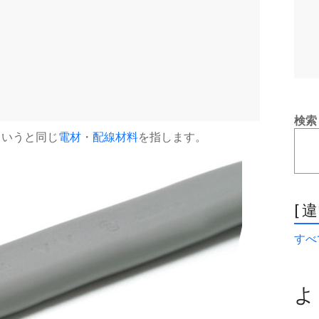
検索
らいうと同じ
電材
・
配線材料
を指します。
[ 
すべて
よ