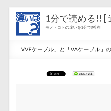
コ
ン
1分で読める!! [ 
テ
ン
モノ・コトの違いを1分で解説!!
ツ
へ
ス
キ
「VVFケーブル」と「VAケーブル」の
ッ
プ