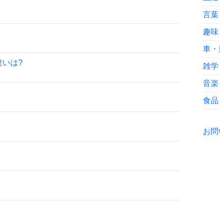
言葉
趣味
車・
いは?
雑学
音楽
食品
お問