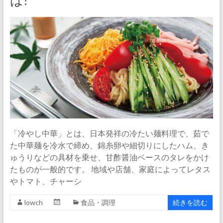
は?
「冷やし中華」とは、日本発祥の冷たい麺料理で、茹で
た中華麺を冷水で締め、錦糸卵や細切りにしたハム、き
ゅうりなどの具材を乗せ、甘酢醤油ベースのタレをかけ
たものが一般的です。 地域や店舗、家庭によってレタス
やトマト、チャーシ
lowch
食品・調理
続きを読む