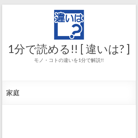
コ
ン
テ
ン
ツ
へ
ス
1分で読める!! [ 違いは? ]
キ
ッ
モノ・コトの違いを1分で解説!!
プ
家庭