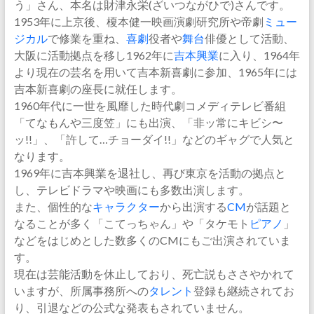
う」さん、本名は財津永栄(ざいつながひで)さんです。
1953年に上京後、榎本健一映画演劇研究所や帝劇
ミュー
ジカル
で修業を重ね、
喜劇
役者や
舞台
俳優として活動、
大阪に活動拠点を移し1962年に
吉本興業
に入り、1964年
より現在の芸名を用いて吉本新喜劇に参加、1965年には
吉本新喜劇の座長に就任します。
1960年代に一世を風靡した時代劇コメディテレビ番組
「てなもんや三度笠」にも出演、「非ッ常にキビシ〜
ッ!!」、「許して…チョーダイ!!」などのギャグで人気と
なります。
1969年に吉本興業を退社し、再び東京を活動の拠点と
し、テレビドラマや映画にも多数出演します。
また、個性的な
キャラクター
から出演する
CM
が話題と
なることが多く「こてっちゃん」や「タケモト
ピアノ
」
などをはじめとした数多くのCMにもご出演されていま
す。
現在は芸能活動を休止しており、死亡説もささやかれて
いますが、所属事務所への
タレント
登録も継続されてお
り、引退などの公式な発表もされていません。