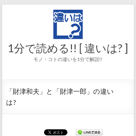
コ
ン
テ
ン
ツ
へ
ス
1分で読める!! [ 違いは? ]
キ
ッ
モノ・コトの違いを1分で解説!!
プ
「財津和夫」と「財津一郎」の違い
は?