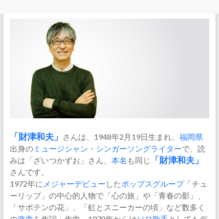
「
財津和夫
」
さんは、1948年2月19日生まれ、
福岡県
出身の
ミュージシャン
・
シンガーソングライター
で、読
みは「ざいつかずお」さん、
本名
も同じ
「財津和夫」
さんです。
1972年に
メジャー
デビュー
した
ポップス
グループ
「チュ
ーリップ」の中心的人物で「心の旅」や「青春の影」、
「サボテンの花」、「虹とスニーカーの頃」など数多く
の
楽曲
を作詞・作曲、1978年からは
ソロ歌手
としてもデ