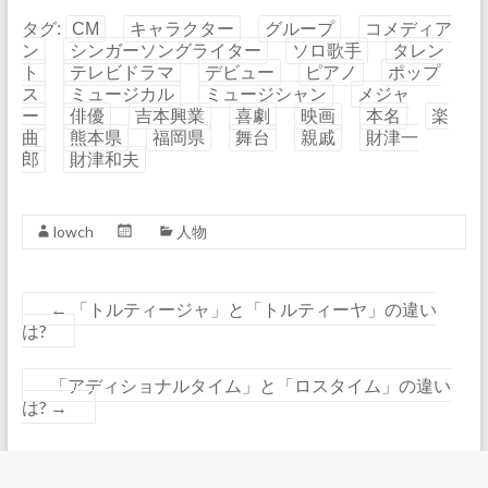
タグ:
CM
キャラクター
グループ
コメディア
ン
シンガーソングライター
ソロ歌手
タレン
ト
テレビドラマ
デビュー
ピアノ
ポップ
ス
ミュージカル
ミュージシャン
メジャ
ー
俳優
吉本興業
喜劇
映画
本名
楽
曲
熊本県
福岡県
舞台
親戚
財津一
郎
財津和夫
lowch
人物
←
「トルティージャ」と「トルティーヤ」の違い
は?
「アディショナルタイム」と「ロスタイム」の違い
は?
→