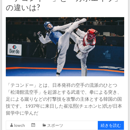
の違いは?
「テコンドー」とは、日本発祥の空手の流派のひとつ
「松濤館流空手」を起源とする武道で、拳による突き、
足による蹴りなどの打撃技を攻撃の主体とする韓国の国
技です。 1937年に来日した崔泓熙(チェホンヒ)氏が日本
留学中に学んだ
lowch
スポーツ
続きを読む