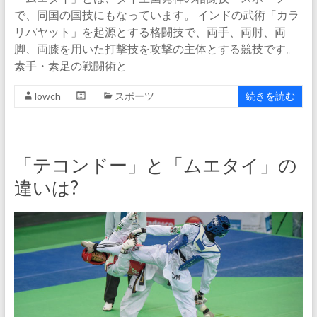
で、同国の国技にもなっています。 インドの武術「カラ
リパヤット」を起源とする格闘技で、両手、両肘、両
脚、両膝を用いた打撃技を攻撃の主体とする競技です。
素手・素足の戦闘術と
lowch
スポーツ
続きを読む
「テコンドー」と「ムエタイ」の
違いは?