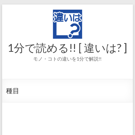
コ
ン
テ
ン
ツ
へ
ス
1分で読める!! [ 違いは? ]
キ
ッ
モノ・コトの違いを1分で解説!!
プ
種目