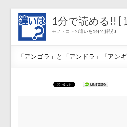
コ
ン
1分で読める!! [ 
テ
ン
モノ・コトの違いを1分で解説!!
ツ
へ
ス
キ
「アンゴラ」と「アンドラ」「アンギ
ッ
プ