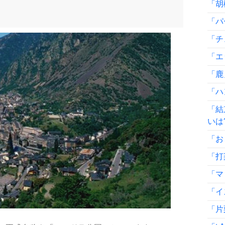
「胡
「パ
「チ
「エ
「鹿
「ハ
「結
いは
「お
「打
「マ
「イ
「片