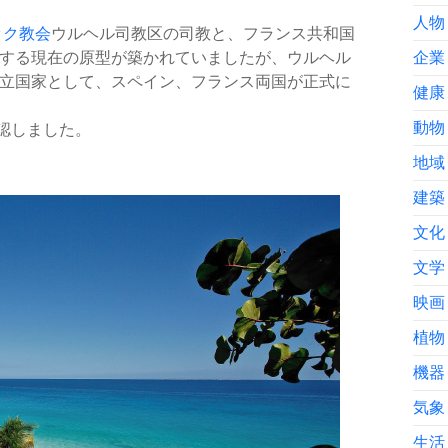
人物
ック
教会
ウルヘル司教区の司教と、フランス共和国
する現在の原型が築かれていましたが、ウルヘル
企業
立国家として、スペイン、フランス両国が正式に
健康
認しました。
動物
地域
建築
文化
文学
映画
植物
機器
気象
生活