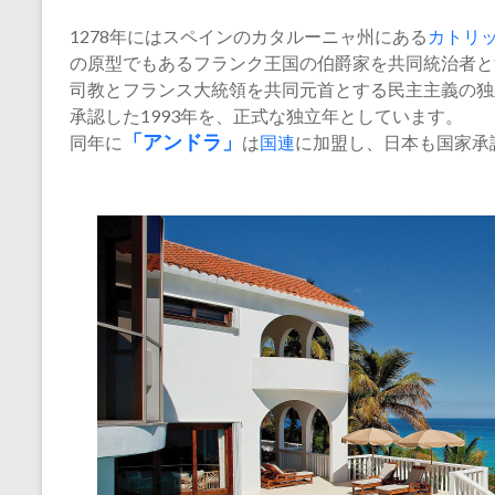
1278年にはスペインのカタルーニャ州にある
カトリ
の原型でもあるフランク王国の伯爵家を共同統治者と
司教とフランス大統領を共同元首とする民主主義の独
承認した1993年を、正式な独立年としています。
同年に
「アンドラ」
は
国連
に加盟し、日本も国家承