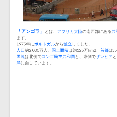
「
アンゴラ
」
とは、
アフリカ大陸
の南西部にある
共
ます。
1975年に
ポルトガル
から
独立
しました。
人口
約2,000万人、
国土
面積
は約125万km2、
首都
はル
国境
は北側で
コンゴ民主共和国
と、東側で
ザンビア
と
洋
に面しています。