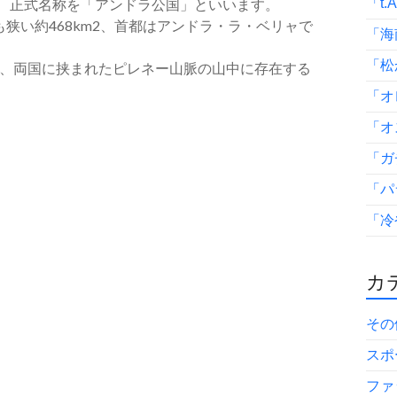
、正式名称を「アンドラ公国」といいます。
「t.
りも狭い約468km2、首都はアンドラ・ラ・ベリャで
「海
「松
、両国に挟まれたピレネー山脈の山中に存在する
「オ
「オ
「ガ
「パ
「冷
カテ
その
スポ
ファ