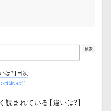
検索
違いは? ] 目次
の[ 違いは? ]
く読まれている [ 違いは? ]