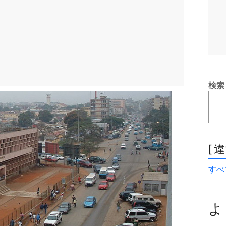
検索
[ 
すべて
よ