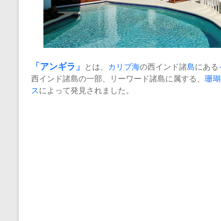
「
アンギラ
」
とは、
カリブ海
の西インド諸
島
にある
西インド諸島の一部、リーワード諸島に属する、
珊瑚
ス
によって発見されました。