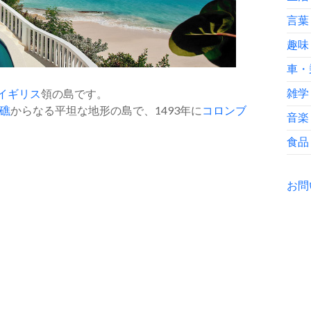
言葉
趣味
車・
イギリス
領の島です。
雑学
礁
からなる平坦な地形の島で、1493年に
コロンブ
音楽
食品
お問