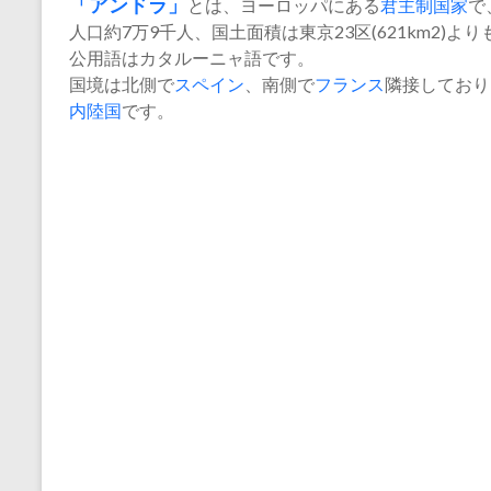
「
アンドラ
」
とは、ヨーロッパにある
君主制国家
で
人口約7万9千人、国土面積は東京23区(621km2)よ
公用語はカタルーニャ語です。
国境は北側で
スペイン
、南側で
フランス
隣接しており
内陸国
です。