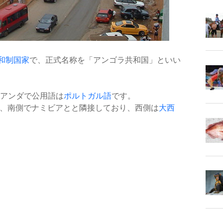
和制国家
で、正式名称を「アンゴラ共和国」といい
アンダで公用語は
ポルトガル語
です。
、南側でナミビアとと隣接しており、西側は
大西