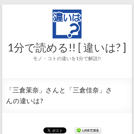
コ
ン
テ
ン
ツ
へ
ス
1分で読める!! [ 違いは? ]
キ
ッ
モノ・コトの違いを1分で解説!!
プ
「三倉茉奈」さんと「三倉佳奈」さ
んの違いは?