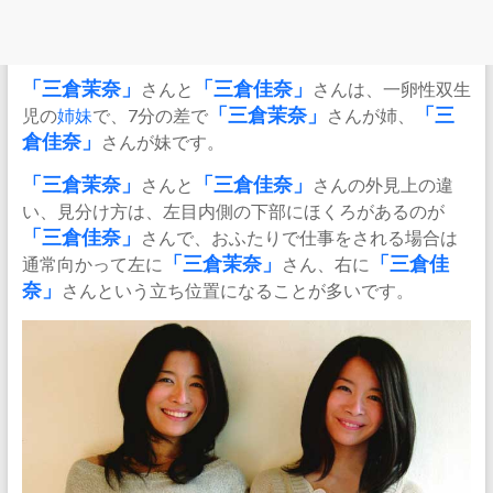
「三倉茉奈」
さんと
「三倉佳奈」
さんは、一卵性双生
児の
姉妹
で、7分の差で
「三倉茉奈」
さんが姉、
「三
倉佳奈」
さんが妹です。
「三倉茉奈」
さんと
「三倉佳奈」
さんの外見上の違
い、見分け方は、左目内側の下部にほくろがあるのが
「三倉佳奈」
さんで、おふたりで仕事をされる場合は
通常向かって左に
「三倉茉奈」
さん、右に
「三倉佳
奈」
さんという立ち位置になることが多いです。