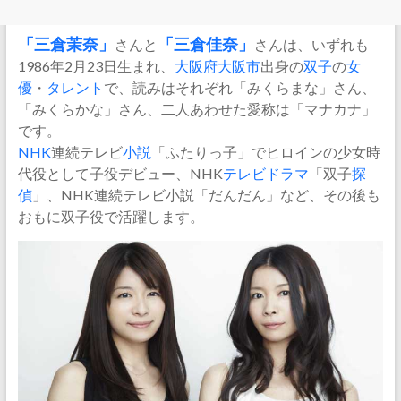
「
三倉茉奈
」
さんと
「
三倉佳奈
」
さんは、いずれも
1986年2月23日生まれ、
大阪府
大阪市
出身の
双子
の
女
優
・
タレント
で、読みはそれぞれ「みくらまな」さん、
「みくらかな」さん、二人あわせた愛称は「マナカナ」
です。
NHK
連続テレビ
小説
「ふたりっ子」でヒロインの少女時
代役として子役デビュー、NHK
テレビドラマ
「双子
探
偵
」、NHK連続テレビ小説「だんだん」など、その後も
おもに双子役で活躍します。