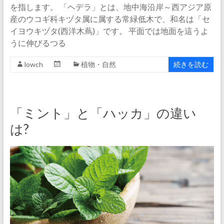
を指します。 「ヘデラ」とは、地中海沿岸～西アジア原
産のウコギ科キヅタ属に属する常緑低木で、和名は「セ
イヨウキヅタ(西洋木蔦)」です。 平面では地面を這うよ
うに伸びるつる
lowch
植物・自然
続きを読む
「ミント」と「ハッカ」の違い
は?