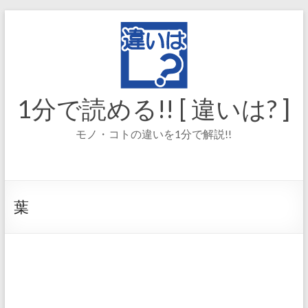
コ
ン
テ
ン
ツ
へ
ス
1分で読める!! [ 違いは? ]
キ
ッ
モノ・コトの違いを1分で解説!!
プ
葉