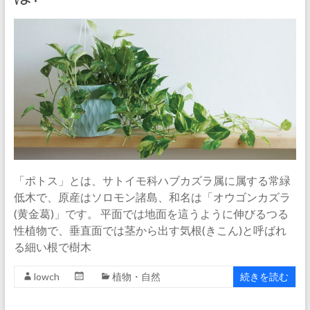
「ポトス」とは、サトイモ科ハブカズラ属に属する常緑
低木で、原産はソロモン諸島、和名は「オウゴンカズラ
(黄金葛)」です。 平面では地面を這うように伸びるつる
性植物で、垂直面では茎から出す気根(きこん)と呼ばれ
る細い根で樹木
lowch
植物・自然
続きを読む