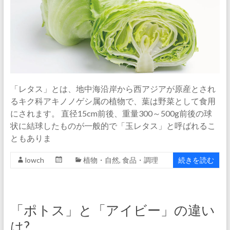
「レタス」とは、地中海沿岸から西アジアが原産とされ
るキク科アキノノゲシ属の植物で、葉は野菜として食用
にされます。 直径15cm前後、重量300～500g前後の球
状に結球したものが一般的で「玉レタス」と呼ばれるこ
ともありま
lowch
植物・自然
,
食品・調理
続きを読む
「ポトス」と「アイビー」の違い
は?