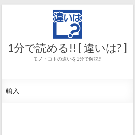
コ
ン
テ
ン
ツ
へ
ス
1分で読める!! [ 違いは? ]
キ
ッ
モノ・コトの違いを1分で解説!!
プ
輸入