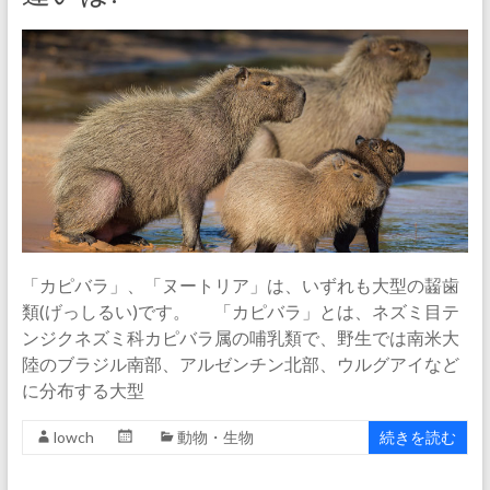
「カピバラ」、「ヌートリア」は、いずれも大型の齧歯
類(げっしるい)です。 「カピバラ」とは、ネズミ目テ
ンジクネズミ科カピバラ属の哺乳類で、野生では南米大
陸のブラジル南部、アルゼンチン北部、ウルグアイなど
に分布する大型
lowch
動物・生物
続きを読む