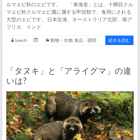
ルマエビ科のエビです。 「車海老」とは、十脚目クル
マエビ科クルマエビ属に属する甲殻類で、食用にされる
大型のエビです。 日本近海、オーストラリア北部、南ア
フリカ、インド
lowch
動物・生物
,
食品・調理
続きを読む
「タヌキ」と「アライグマ」の違
いは?