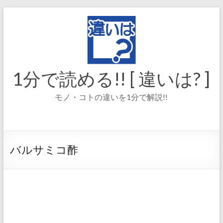
コ
ン
テ
ン
ツ
へ
ス
1分で読める!! [ 違いは? ]
キ
ッ
モノ・コトの違いを1分で解説!!
プ
バルサミコ酢