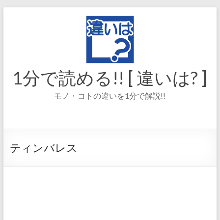
コ
ン
テ
ン
ツ
へ
ス
1分で読める!! [ 違いは? ]
キ
ッ
モノ・コトの違いを1分で解説!!
プ
ティンバレス