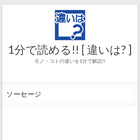
コ
ン
テ
ン
ツ
へ
ス
1分で読める!! [ 違いは? ]
キ
ッ
モノ・コトの違いを1分で解説!!
プ
ソーセージ