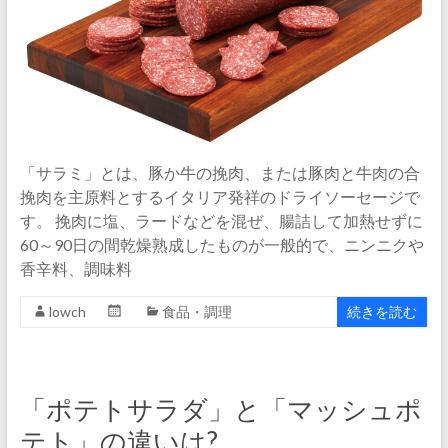
「サラミ」とは、豚か牛の挽肉、または豚肉と牛肉の合
挽肉を主原料とするイタリア発祥のドライソーセージで
す。 挽肉に塩、ラードなどを混ぜ、腸詰して加熱せずに
60～90日の間乾燥熟成したものが一般的で、ニンニクや
香辛料、調味料
lowch
食品・調理
続きを読む
「ポテトサラダ」と「マッシュポ
テト」の違いは?