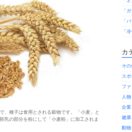
「オ
「ガ
「パ
「冷
カテ
その
スポ
ファ
人物
企業
で、種子は食用とされる穀物です。 「小麦」と
健康
胚乳の部分を粉にして「小麦粉」に加工されま
動物