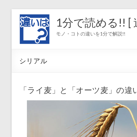
コ
ン
1分で読める!! [ 
テ
ン
モノ・コトの違いを1分で解説!!
ツ
へ
ス
キ
シリアル
ッ
プ
「ライ麦」と「オーツ麦」の違い