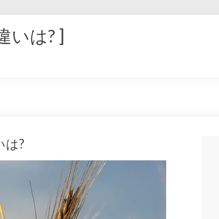
違いは? ]
は?