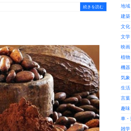
地域
続きを読む
建築
文化
文学
映画
植物
機器
気象
生活
言葉
趣味
車・
雑学