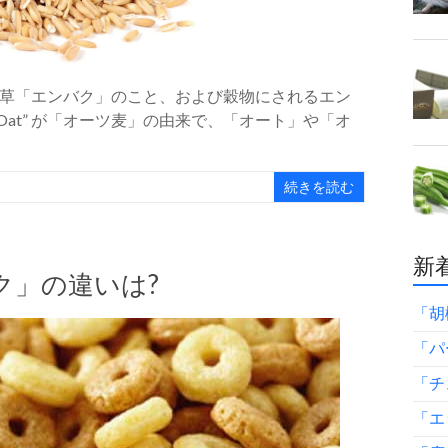
草「エンバク」のこと、および穀物にされるエン
Oat” が「オーツ麦」の由来で、「オート」や「オ
続きを読む
新着
ク」の違いは?
「胡
「パ
「チ
「エ