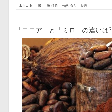
lowch
植物・自然
,
食品・調理
「ココア」と「ミロ」の違いは?