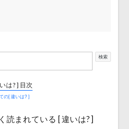
検索
違いは? ] 目次
の[ 違いは? ]
く読まれている [ 違いは? ]