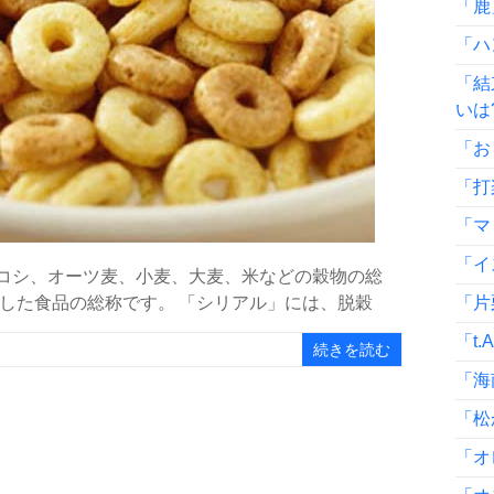
「鹿
「ハ
「結
いは
「お
「打
「マ
「イ
ウモロコシ、オーツ麦、小麦、大麦、米などの穀物の総
した食品の総称です。 「シリアル」には、脱穀
「片
「t.
続きを読む
「海
「松
「オ