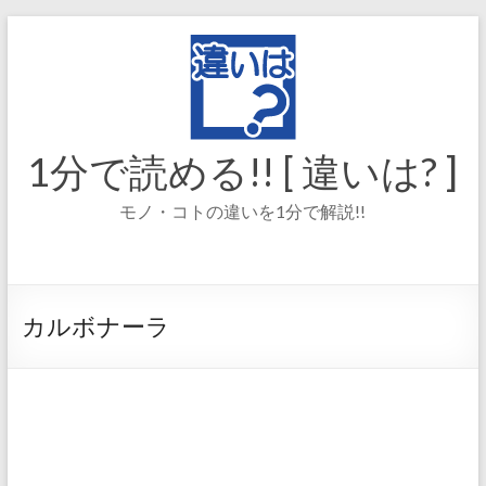
コ
ン
テ
ン
ツ
へ
ス
1分で読める!! [ 違いは? ]
キ
ッ
モノ・コトの違いを1分で解説!!
プ
カルボナーラ