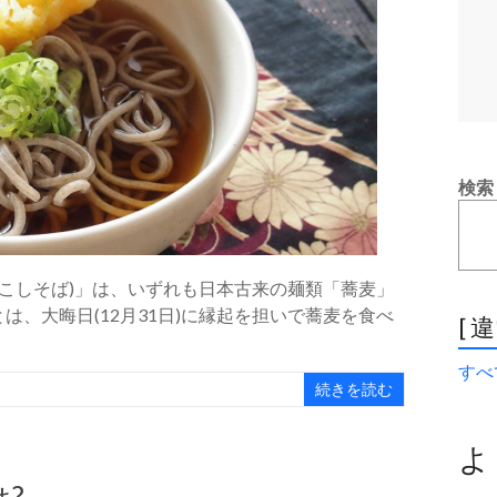
検索
っこしそば)」は、いずれも日本古来の麺類「蕎麦」
、大晦日(12月31日)に縁起を担いで蕎麦を食べ
[ 
すべて
続きを読む
よ