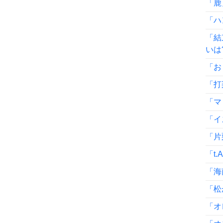
「鹿
「ハ
「結
いは
「お
「打
「マ
「イ
「片
「t.
「海
「松
「オ