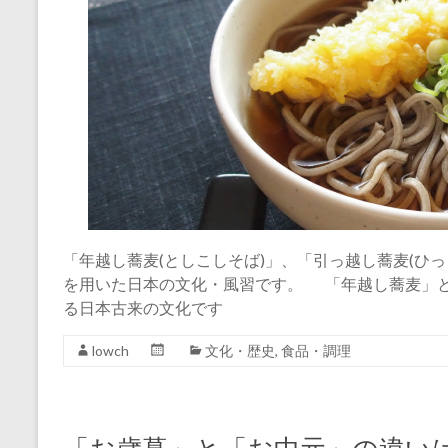
「年越し蕎麦(としこしそば)」、「引っ越し蕎麦(ひ
を用いた日本の文化・風習です。 「年越し蕎麦」とは
る日本古来の文化です
lowch
文化・歴史
,
食品・調理