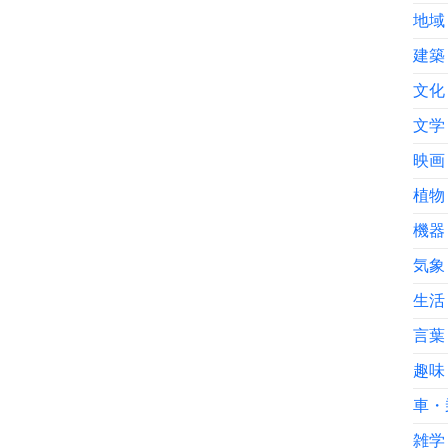
地域
建築
文化
文学
映画
植物
機器
気象
生活
言葉
趣味
車・
雑学