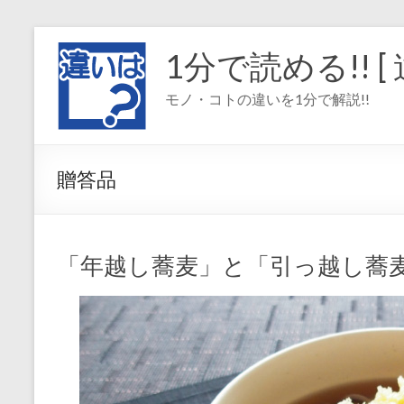
コ
ン
1分で読める!! [ 
テ
ン
モノ・コトの違いを1分で解説!!
ツ
へ
ス
キ
贈答品
ッ
プ
「年越し蕎麦」と「引っ越し蕎麦