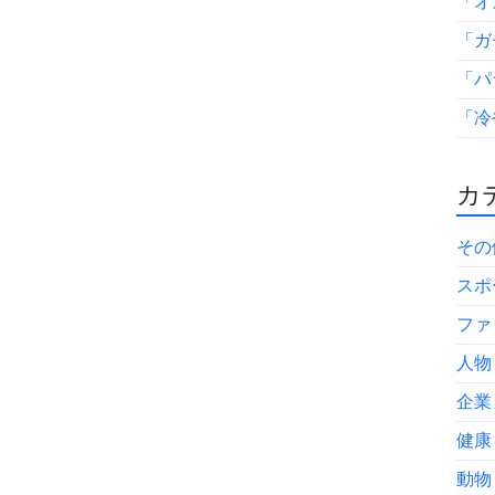
「オ
「ガ
「パ
「冷
カテ
その
スポ
ファ
人物
企業
健康
動物