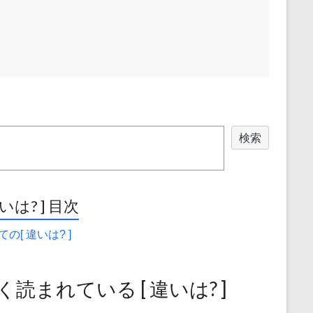
検索
違いは? ] 目次
の[ 違いは? ]
く読まれている [ 違いは? ]