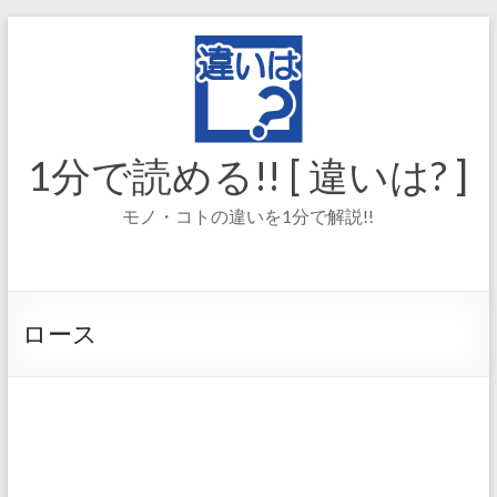
コ
ン
テ
ン
ツ
へ
ス
1分で読める!! [ 違いは? ]
キ
ッ
モノ・コトの違いを1分で解説!!
プ
ロース