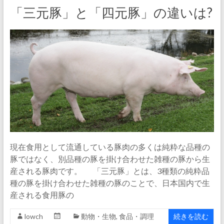
「三元豚」と「四元豚」の違いは?
現在食用として流通している豚肉の多くは純粋な品種の
豚ではなく、別品種の豚を掛け合わせた雑種の豚から生
産される豚肉です。 「三元豚」とは、3種類の純粋品
種の豚を掛け合わせた雑種の豚のことで、日本国内で生
産される食用豚の
lowch
動物・生物
,
食品・調理
続きを読む