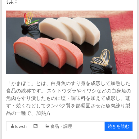
は?
「かまぼこ」とは、白身魚のすり身を成形して加熱した
食品の総称です。 スケトウダラやイワシなどの白身魚の
魚肉をすり潰したものに塩・調味料を加えて成形し、蒸
す・焼くなどしてタンパク質を熱凝固させた魚肉練り製
品の一種で、加熱方
lowch
食品・調理
続きを読む