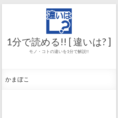
コ
ン
テ
ン
ツ
へ
ス
1分で読める!! [ 違いは? ]
キ
ッ
モノ・コトの違いを1分で解説!!
プ
かまぼこ