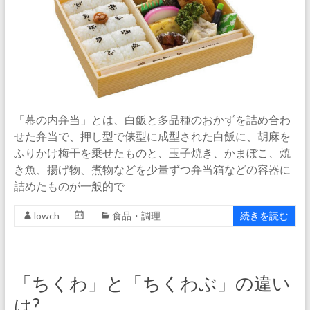
「幕の内弁当」とは、白飯と多品種のおかずを詰め合わ
せた弁当で、押し型で俵型に成型された白飯に、胡麻を
ふりかけ梅干を乗せたものと、玉子焼き、かまぼこ、焼
き魚、揚げ物、煮物などを少量ずつ弁当箱などの容器に
詰めたものが一般的で
lowch
食品・調理
続きを読む
「ちくわ」と「ちくわぶ」の違い
は?