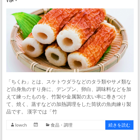
「ちくわ」とは、スケトウダラなどのタラ類やサメ類な
ど白身魚のすり身に、デンプン、卵白、調味料などを加
えて練ったものを、竹製や金属製の太い串に巻きつけ
て、焼く、蒸すなどの加熱調理をした筒状の魚肉練り製
品です。 漢字では「竹
lowch
食品・調理
続きを読む