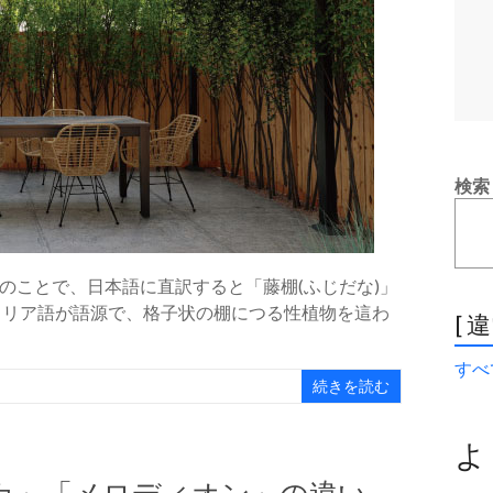
検索
のことで、日本語に直訳すると「藤棚(ふじだな)」
タリア語が語源で、格子状の棚につる性植物を這わ
[ 
すべて
続きを読む
よ