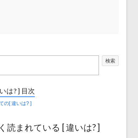
検索
違いは? ] 目次
の[ 違いは? ]
く読まれている [ 違いは? ]