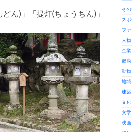
その
んどん)」「提灯(ちょうちん)」
スポ
ファ
人物
企業
健康
動物
地域
建築
文化
文学
映画