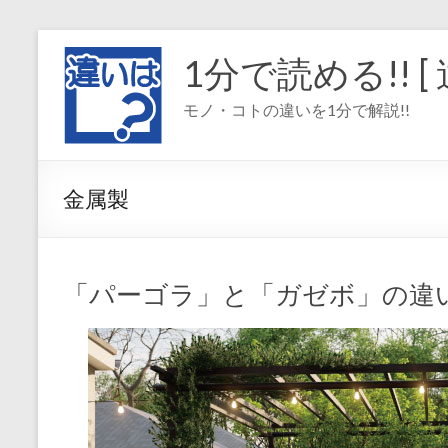
コ
ン
1分で読める!! [ 
テ
ン
モノ・コトの違いを1分で解説!!
ツ
へ
ス
キ
金属製
ッ
プ
「パーゴラ」と「ガゼボ」の違