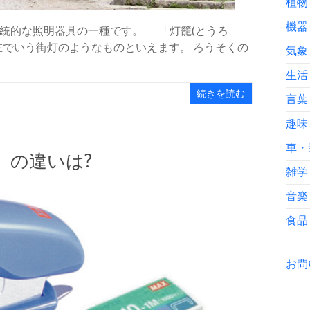
植物
機器
統的な照明器具の一種です。 「灯籠(とうろ
在でいう街灯のようなものといえます。 ろうそくの
気象
生活
続きを読む
言葉
趣味
車・
」の違いは?
雑学
音楽
食品
お問