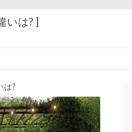
違いは? ]
いは?