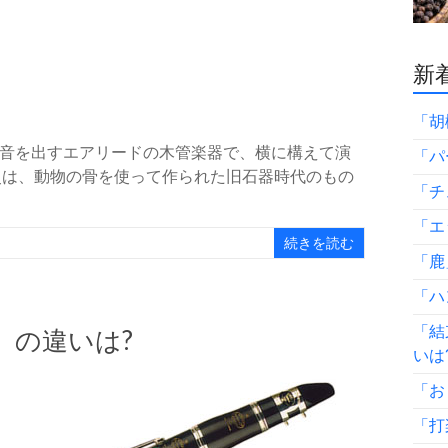
新着
「胡
音を出すエアリードの木管楽器で、横に構えて演
「パ
史は、動物の骨を使って作られた旧石器時代のもの
「チ
「エ
続きを読む
「鹿
「ハ
「結
」の違いは?
いは
「お
「打