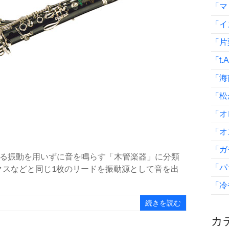
「マ
「イ
「片
「t.
「海
「松
「オ
「オ
「ガ
る振動を用いずに音を鳴らす「木管楽器」に分類
「パ
スなどと同じ1枚のリードを振動源として音を出
「冷
続きを読む
カテ