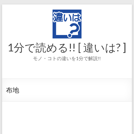
コ
ン
テ
ン
ツ
へ
ス
1分で読める!! [ 違いは? ]
キ
ッ
モノ・コトの違いを1分で解説!!
プ
布地