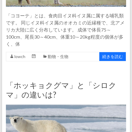
「コヨーテ」とは、食肉目イヌ科イヌ属に属する哺乳類
です。 同じイヌ科イヌ属のオオカミの近縁種で、北アメ
リカ大陸に広く分布しています。 成体で体長75～
100cm、尾長30～40cm、体重10～20kg程度の個体が多
く、体
lowch
動物・生物
続きを読む
「ホッキョクグマ」と「シロク
マ」の違いは?