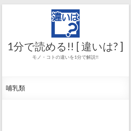
コ
ン
テ
ン
ツ
へ
ス
1分で読める!! [ 違いは? ]
キ
ッ
モノ・コトの違いを1分で解説!!
プ
哺乳類