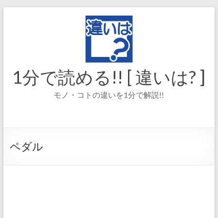
コ
ン
テ
ン
ツ
へ
ス
1分で読める!! [ 違いは? ]
キ
ッ
モノ・コトの違いを1分で解説!!
プ
ペダル