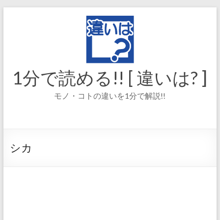
コ
ン
テ
ン
ツ
へ
ス
1分で読める!! [ 違いは? ]
キ
ッ
モノ・コトの違いを1分で解説!!
プ
シカ