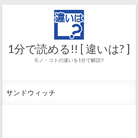
コ
ン
テ
ン
ツ
へ
ス
1分で読める!! [ 違いは? ]
キ
ッ
モノ・コトの違いを1分で解説!!
プ
サンドウィッチ