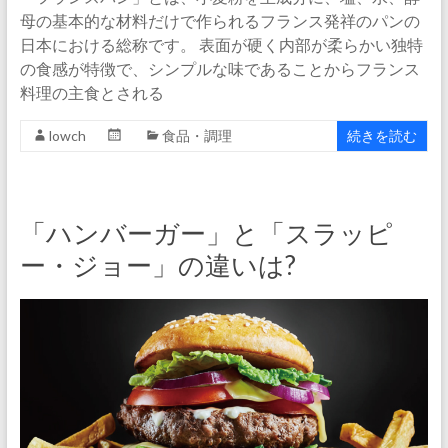
母の基本的な材料だけで作られるフランス発祥のパンの
日本における総称です。 表面が硬く内部が柔らかい独特
の食感が特徴で、シンプルな味であることからフランス
料理の主食とされる
lowch
食品・調理
続きを読む
「ハンバーガー」と「スラッピ
ー・ジョー」の違いは?