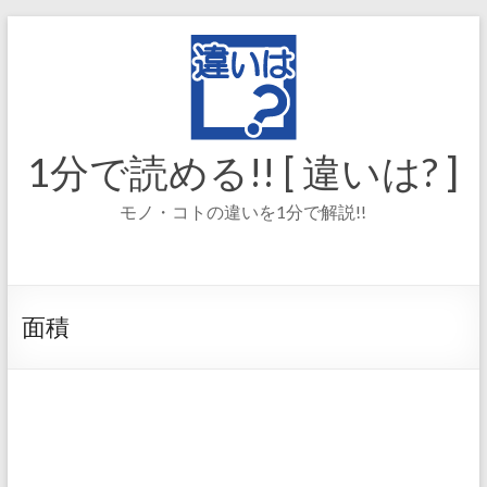
コ
ン
テ
ン
ツ
へ
ス
1分で読める!! [ 違いは? ]
キ
ッ
モノ・コトの違いを1分で解説!!
プ
面積