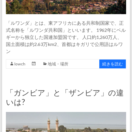
「ルワンダ」とは、東アフリカにある共和制国家で、正
式名称を「ルワンダ共和国」といいます。 1962年にベル
ギーから独立した国連加盟国です。 人口約1,260万人、
国土面積は約2.63万km2、首都はキガリで公用語はルワ
ン
lowch
地域・場所
続きを読む
「ガンビア」と「ザンビア」の違
いは?