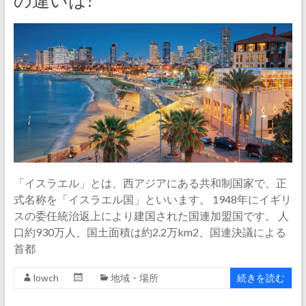
の違いは?
「イスラエル」とは、西アジアにある共和制国家で、正
式名称を「イスラエル国」といいます。 1948年にイギリ
スの委任統治返上により建国された国連加盟国です。 人
口約930万人、国土面積は約2.2万km2、国連決議による
首都
lowch
地域・場所
続きを読む