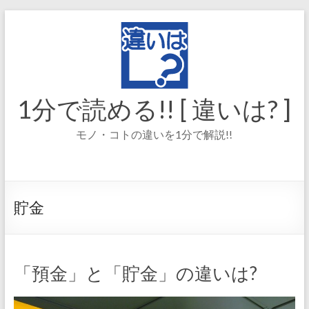
コ
ン
テ
ン
ツ
へ
ス
1分で読める!! [ 違いは? ]
キ
ッ
モノ・コトの違いを1分で解説!!
プ
貯金
「預金」と「貯金」の違いは?