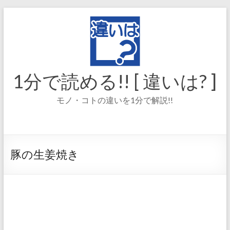
コ
ン
テ
ン
ツ
へ
ス
1分で読める!! [ 違いは? ]
キ
ッ
モノ・コトの違いを1分で解説!!
プ
豚の生姜焼き