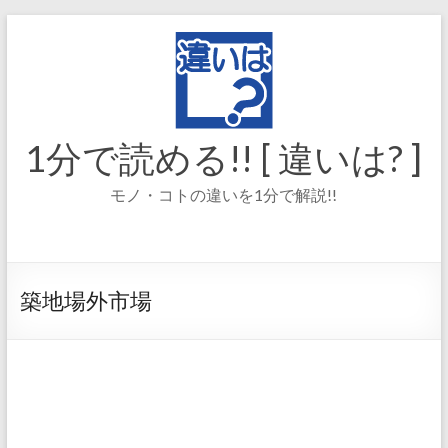
コ
ン
テ
ン
ツ
へ
ス
1分で読める!! [ 違いは? ]
キ
ッ
モノ・コトの違いを1分で解説!!
プ
築地場外市場