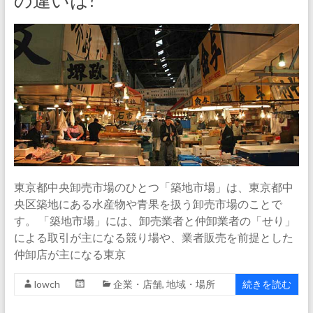
の違いは?
東京都中央卸売市場のひとつ「築地市場」は、東京都中
央区築地にある水産物や青果を扱う卸売市場のことで
す。 「築地市場」には、卸売業者と仲卸業者の「せり」
による取引が主になる競り場や、業者販売を前提とした
仲卸店が主になる東京
lowch
企業・店舗
,
地域・場所
続きを読む