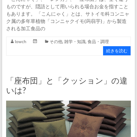
ものですが、隠語として用いられる場合お金を指すこと
もあります。 「こんにゃく」とは、サトイモ科コンニャ
ク属の多年草植物「コンニャクイモ(蒟蒻芋)」から製造
される加工食品の
lowch
その他
,
雑学・知識
,
食品・調理
続きを読む
「座布団」と「クッション」の違
いは?