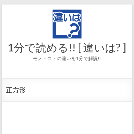
コ
ン
テ
ン
ツ
へ
ス
1分で読める!! [ 違いは? ]
キ
ッ
モノ・コトの違いを1分で解説!!
プ
正方形