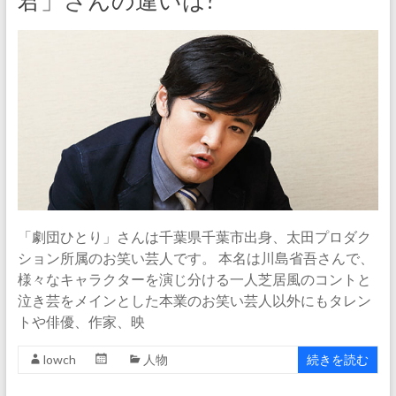
君」さんの違いは?
「劇団ひとり」さんは千葉県千葉市出身、太田プロダク
ション所属のお笑い芸人です。 本名は川島省吾さんで、
様々なキャラクターを演じ分ける一人芝居風のコントと
泣き芸をメインとした本業のお笑い芸人以外にもタレン
トや俳優、作家、映
lowch
人物
続きを読む