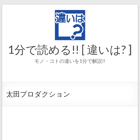
コ
ン
テ
ン
ツ
へ
ス
1分で読める!! [ 違いは? ]
キ
ッ
モノ・コトの違いを1分で解説!!
プ
太田プロダクション