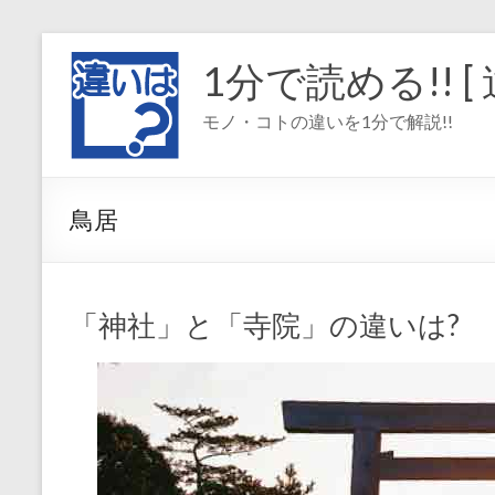
コ
ン
1分で読める!! [ 
テ
ン
モノ・コトの違いを1分で解説!!
ツ
へ
ス
キ
鳥居
ッ
プ
「神社」と「寺院」の違いは?