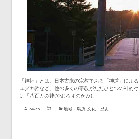
「神社」とは、日本古来の宗教である「神道」による
ユダヤ教など、他の多くの宗教がただひとつの神的存
は「八百万の神(やおろずのかみ)」
lowch
地域・場所
,
文化・歴史