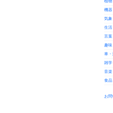
植物
機器
気象
生活
言葉
趣味
車・
雑学
音楽
食品
お問