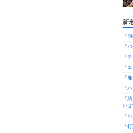
新着
「胡
「パ
「チ
「エ
「鹿
「ハ
「結
いは
「お
「打