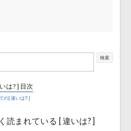
検索
違いは? ] 目次
の[ 違いは? ]
く読まれている [ 違いは? ]