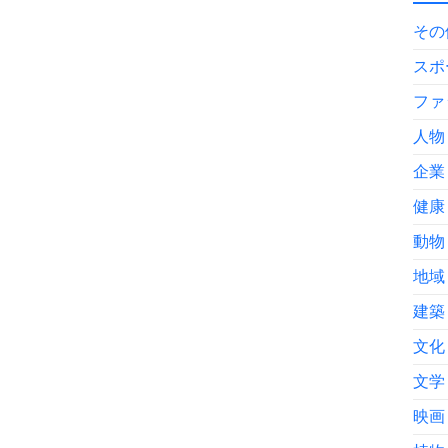
その
スポ
ファ
人物
企業
健康
動物
地域
建築
文化
文学
映画