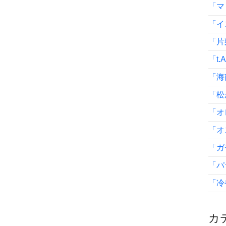
「マ
「イ
「片
「t.
「海
「松
「オ
「オ
「ガ
「パ
「冷
カテ