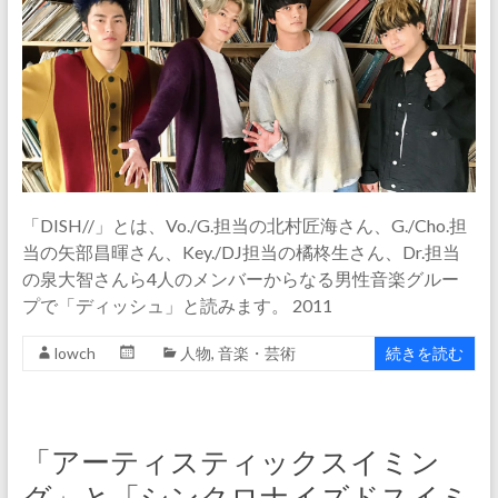
「DISH//」とは、Vo./G.担当の北村匠海さん、G./Cho.担
当の矢部昌暉さん、Key./DJ担当の橘柊生さん、Dr.担当
の泉大智さんら4人のメンバーからなる男性音楽グルー
プで「ディッシュ」と読みます。 2011
lowch
人物
,
音楽・芸術
続きを読む
「アーティスティックスイミン
グ」と「シンクロナイズドスイミ