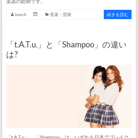
楽器の総称です。
lowch
音楽・芸術
続きを読む
「t.A.T.u.」と「Shampoo」の違い
は?
「t.A.T.u.」、「Shampoo」は、いずれも日本でブレイク