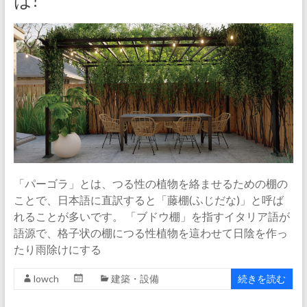
は?
「パーゴラ」とは、つる性の植物を絡ませるための棚の
ことで、日本語に直訳すると「藤棚(ふじだな)」と呼ば
れることが多いです。 「ブドウ棚」を指すイタリア語が
語源で、格子状の棚につる性植物を這わせて日陰を作っ
たり雨除けにする
lowch
建築・設備
続きを読む