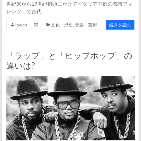
世紀末から17世紀初頭にかけてイタリア中部の都市フィ
レンツェで古代
lowch
文化・歴史
,
音楽・芸術
続きを読む
「ラップ」と「ヒップホップ」の
違いは?