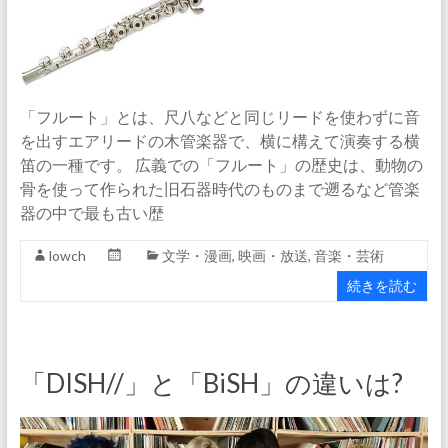
「フルート」とは、尺八などと同じリードを使わずに音
を出すエアリードの木管楽器で、横に構えて演奏する横
笛の一種です。 広義での「フルート」の歴史は、動物の
骨を使って作られた旧石器時代のものまで遡るなど管楽
器の中で最も古い歴
lowch
文学・漫画
,
映画・放送
,
音楽・芸術
続きを読む
「DISH//」と「BiSH」の違いは?