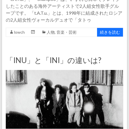
したことのある海外アーティストで2人組女性歌手グル
ープです。 「t.A.T.u.」とは、1998年に結成されたロシア
の2人組女性ヴォーカルデュオで「タトゥ
lowch
人物
,
音楽・芸術
続きを読む
「INU」と「INI」の違いは?