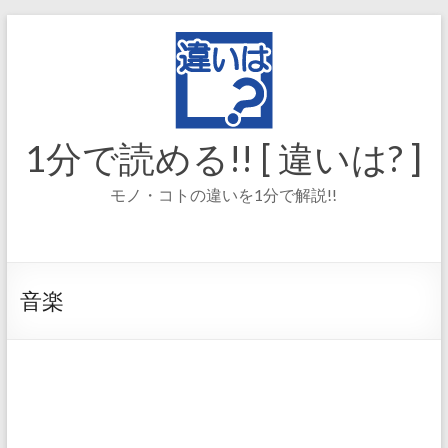
コ
ン
テ
ン
ツ
へ
ス
1分で読める!! [ 違いは? ]
キ
ッ
モノ・コトの違いを1分で解説!!
プ
音楽