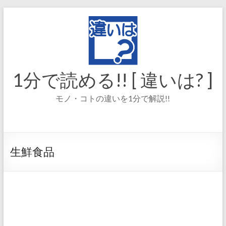
コ
ン
テ
ン
ツ
へ
ス
1分で読める!! [ 違いは? ]
キ
ッ
モノ・コトの違いを1分で解説!!
プ
生鮮食品