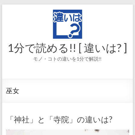
コ
ン
テ
ン
ツ
へ
ス
1分で読める!! [ 違いは? ]
キ
ッ
モノ・コトの違いを1分で解説!!
プ
巫女
「神社」と「寺院」の違いは?