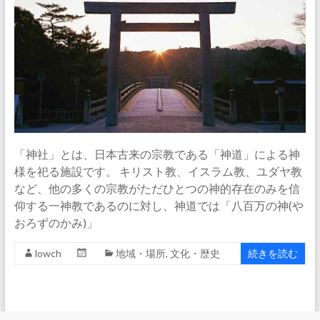
「神社」とは、日本古来の宗教である「神道」による神
様を祀る施設です。 キリスト教、イスラム教、ユダヤ教
など、他の多くの宗教がただひとつの神的存在のみを信
仰する一神教であるのに対し、神道では「八百万の神(や
おろずのかみ)」
lowch
地域・場所
,
文化・歴史
続きを読む