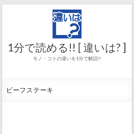
コ
ン
テ
ン
ツ
へ
ス
1分で読める!! [ 違いは? ]
キ
ッ
モノ・コトの違いを1分で解説!!
プ
ビーフステーキ