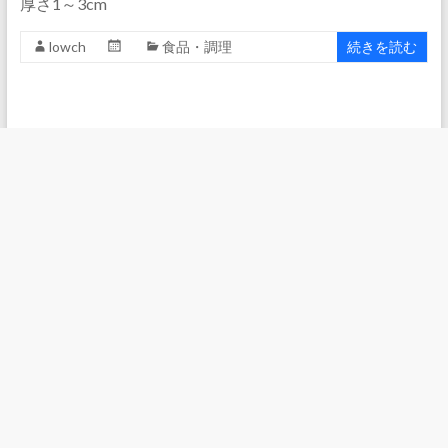
厚さ1～3cm
lowch
食品・調理
続きを読む