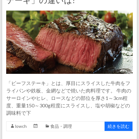
テーキ」の違いは?
「ビーフステーキ」とは、厚目にスライスした牛肉をフ
ライパンや鉄板、金網などで焼いた肉料理です。 牛肉の
サーロインやヒレ、ロースなどの部位を厚さ1～3cm程
度、重量150～300g程度にスライスし、塩や胡椒などの
調味料で下
lowch
食品・調理
続きを読む