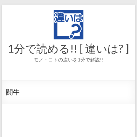
コ
ン
テ
ン
ツ
へ
ス
1分で読める!! [ 違いは? ]
キ
ッ
モノ・コトの違いを1分で解説!!
プ
闘牛