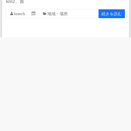
km2、首
lowch
地域・場所
続きを読む