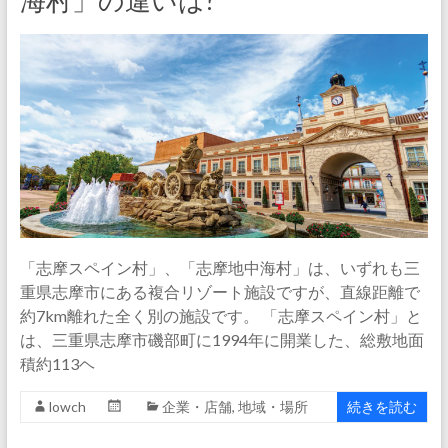
海村」の違いは?
「志摩スペイン村」、「志摩地中海村」は、いずれも三
重県志摩市にある複合リゾート施設ですが、直線距離で
約7km離れた全く別の施設です。 「志摩スペイン村」と
は、三重県志摩市磯部町に1994年に開業した、総敷地面
積約113ヘ
lowch
企業・店舗
,
地域・場所
続きを読む